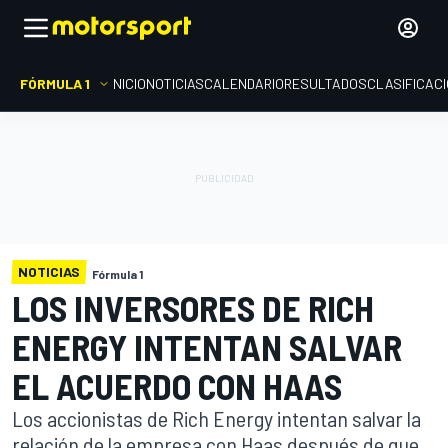
FÓRMULA 1
INICIO
NOTICIAS
CALENDARIO
RESULTADOS
CLASIFICAC
NOTICIAS
Fórmula 1
LOS INVERSORES DE RICH
ENERGY INTENTAN SALVAR
EL ACUERDO CON HAAS
Los accionistas de Rich Energy intentan salvar la
relación de la empresa con Haas después de que