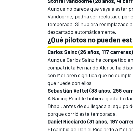
Stoffel Vandoorne (28 años, 41 car
Aunque no parece que vaya a estar pre
Vandoorne, podría ser reclutado por 
temporada. Si hubiera reemplazado a 
descartado automáticamente.
¿Qué pilotos no pueden esta
Carlos Sainz (26 años, 117 carreras)
Aunque Carlos Sainz ha competido en 
compatriota Fernando Alonso ha dispu
con McLaren significa que no cumple l
que ruede con ellos.
MÁS CATEGORÍAS
Sebastián Vettel (33 años, 256 car
A Racing Point le hubiera gustado da
Dhabi, antes de su llegada al equipo 
porque corrió esta temporada.
Daniel Ricciardo (31 años, 197 carre
El cambio de
Daniel Ricciardo
a
McLa