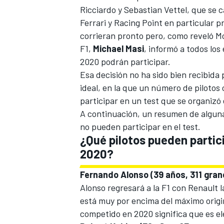
Ricciardo y
Sebastian Vettel
, que se 
FÓRMULA E
Ferrari
y
Racing Point
en particular p
corrieran pronto pero,
como reveló M
F1,
Michael
Masi
, informó a todos los
2020 podrán participar.
Esa decisión no ha sido bien recibida p
ideal, en la que un número de piloto
participar en un test que se organizó
A continuación, un resumen de alguna
no pueden participar en el test.
¿Qué pilotos pueden partici
2020?
WRC
Fernando Alonso (39 años, 311 gra
Alonso regresará a la F1 con Renault
está muy por encima del máximo origi
competido en 2020 significa que es el