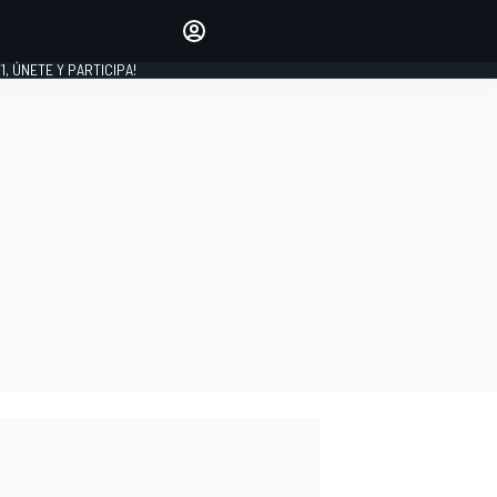
favoritos
Haz que se oiga tu voz
comentando artículos.
1, ÚNETE Y PARTICIPA!
INICIAR SESIÓN
EDICIÓN
LATINOAMÉRICA