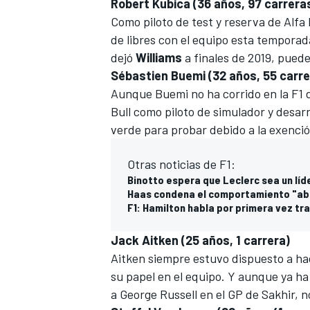
Robert Kubica (36 años, 97 carrera
Como piloto de test y reserva de
Alfa
de libres con el equipo esta temporad
dejó
Williams
a finales de 2019, puede
Sébastien Buemi (32 años, 55 carre
Aunque Buemi no ha corrido en la F1 
Bull
como piloto de simulador y desarr
verde para probar debido a la exenci
Otras noticias de F1:
Binotto espera que Leclerc sea un lí
Haas condena el comportamiento "abo
F1: Hamilton habla por primera vez tra
Jack Aitken (25 años, 1 carrera)
Aitken siempre estuvo dispuesto a hac
su papel en el equipo. Y aunque ya ha
a George Russell en el GP de Sakhir, 