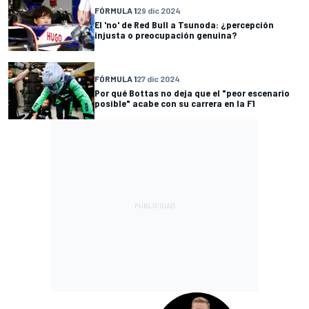
FÓRMULA 1
29 dic 2024
El 'no' de Red Bull a Tsunoda: ¿percepción
injusta o preocupación genuina?
FÓRMULA 1
27 dic 2024
Por qué Bottas no deja que el "peor escenario
posible" acabe con su carrera en la F1