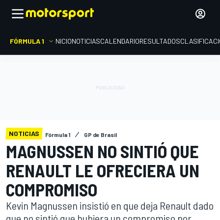
FÓRMULA 1
INICIO
NOTICIAS
CALENDARIO
RESULTADOS
CLASIFICAC
NOTICIAS
Fórmula 1
GP de Brasil
MAGNUSSEN NO SINTIÓ QUE
RENAULT LE OFRECIERA UN
COMPROMISO
Kevin Magnussen insistió en que deja Renault dado
que no sintió que hubiera un compromiso por