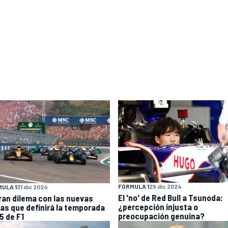
FÓRMULA 1
29 dic 2024
ULA 1
31 dic 2024
El 'no' de Red Bull a Tsunoda:
gran dilema con las nuevas
¿percepción injusta o
las que definirá la temporada
preocupación genuina?
5 de F1