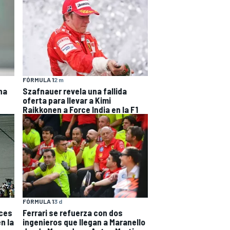
FÓRMULA 1
2 m
na
Szafnauer revela una fallida
oferta para llevar a Kimi
Raikkonen a Force India en la F1
FÓRMULA 1
3 d
eces
Ferrari se refuerza con dos
n la
ingenieros que llegan a Maranello