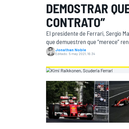
DEMOSTRAR QUE
INDYCAR
CONTRATO”
El presidente de Ferrari, Sergio M
que demuestren que “merece” reno
Jonathan Noble
Editado:
5 may 2021, 16:34
MOTOGP