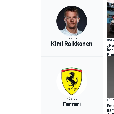
Más de
NAS
Kimi Raikkonen
¿Po
hec
Pro
Más de
FÓRM
Ferrari
Eme
Hami