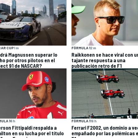
FÓRMULA 1
2 m
CAR CUP
1 m
Raikkonen se hace viral con u
drá Magnussen superar lo
tajante respuesta a una
ho por otros pilotos en el
publicación retro de F1
ject 91 de NASCAR?
ULA 1
6 h
FÓRMULA 1
19 h
rson Fittipaldi respalda a
Ferrari F2002, un dominio a v
lton en su lucha por el título
empañado por las polémicas e