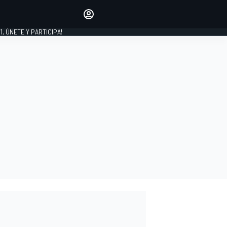
favoritos
Haz que se oiga tu voz
comentando artículos.
1, ÚNETE Y PARTICIPA!
INICIAR SESIÓN
EDICIÓN
LATINOAMÉRICA