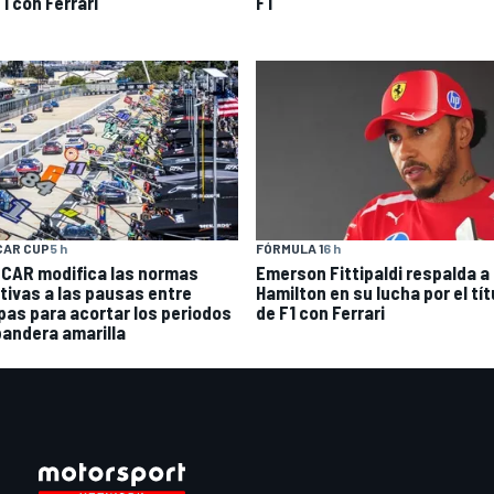
1 con Ferrari
F1
CAR CUP
5 h
FÓRMULA 1
6 h
CAR modifica las normas
Emerson Fittipaldi respalda a
ativas a las pausas entre
Hamilton en su lucha por el tít
pas para acortar los periodos
de F1 con Ferrari
bandera amarilla