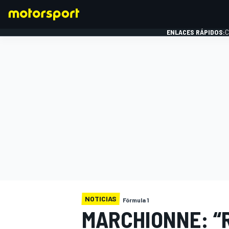
ENLACES RÁPIDOS:
C
FÓRMULA 1
NOTICIAS
Fórmula 1
MARCHIONNE: “