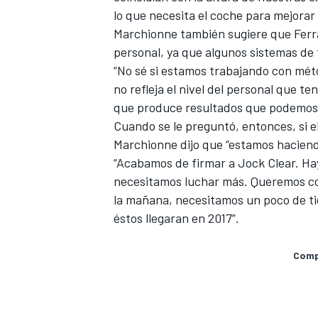
lo que necesita el coche para mejorar 
FÓRMULA E
Marchionne también sugiere que Ferra
personal, ya que algunos sistemas de 
“No sé si estamos trabajando con méto
no refleja el nivel del personal que 
que produce resultados que podemos
Cuando se le preguntó, entonces, si e
Marchionne dijo que “estamos haciend
“Acabamos de firmar a Jock Clear. H
necesitamos luchar más. Queremos comp
la mañana, necesitamos un poco de ti
éstos llegaran en 2017”.
WRC
Compa