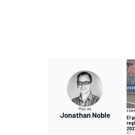
MÁS CATEGORÍAS
Más de
FÓRM
Jonathan Noble
El 
reg
202