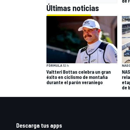
de F
Últimas noticias
FÓRMULA 1
2 h
NAS
Valtteri Bottas celebra un gran
NAS
éxito en ciclismo de montaña
rel
durante el parón veraniego
eta
de 
Descarga tus apps