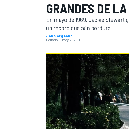
GRANDES DE LA
INDYCAR
En mayo de 1969, Jackie Stewart ga
un récord que aún perdura.
Jan Sergeant
Editado:
5 may 2020, 11:58
MOTOGP