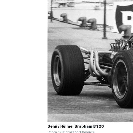
MÁS CATEGORÍAS
Denny Hulme, Brabham BT20
Photo by: Motorsport Images