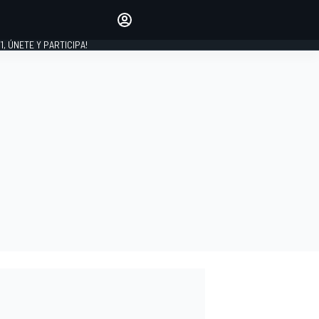
favoritos
Haz que se oiga tu voz
comentando artículos.
1, ÚNETE Y PARTICIPA!
INICIAR SESIÓN
EDICIÓN
LATINOAMÉRICA