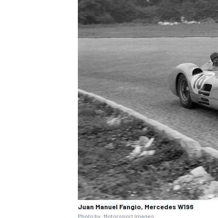
FÓRMULA E
WRC
Juan Manuel Fangio, Mercedes W196
Photo by: Motorsport Images