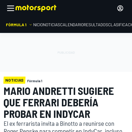
FÓRMULA 1
INICIO
NOTICIAS
CALENDARIO
RESULTADOS
CLASIFICAC
NOTICIAS
Fórmula 1
MARIO ANDRETTI SUGIERE
QUE FERRARI DEBERÍA
PROBAR EN INDYCAR
El ex ferrarista invita a Binotto a reunirse con
Roger Penske para competir en IndyCar, incluso