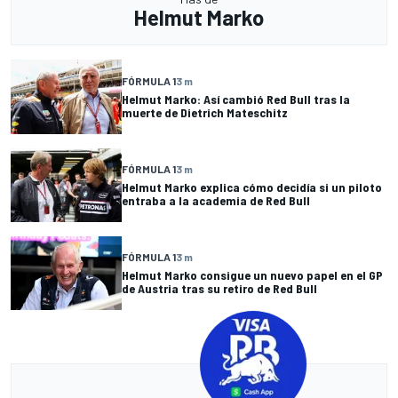
Helmut Marko
FÓRMULA 1
3 m
Helmut Marko: Así cambió Red Bull tras la
muerte de Dietrich Mateschitz
FÓRMULA 1
3 m
Helmut Marko explica cómo decidía si un piloto
entraba a la academia de Red Bull
FÓRMULA 1
3 m
Helmut Marko consigue un nuevo papel en el GP
de Austria tras su retiro de Red Bull