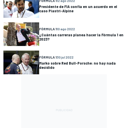
FÓRMULA 1
12 ago 2022
Presidente de FIA confía en un acuerdo en el
caso Piastri-Alpine
FÓRMULA 1
10 ago 2022
¿Cuántas carreras planea hacer la Fórmula 1 en
2023?
FÓRMULA 1
30 jul 2022
Marko sobre Red Bull-Porsche: no hay nada
decidido