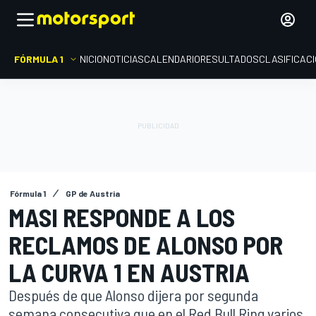
FÓRMULA 1
INICIO
NOTICIAS
CALENDARIO
RESULTADOS
CLASIFICAC
Fórmula 1
GP de Austria
MASI RESPONDE A LOS
RECLAMOS DE ALONSO POR
LA CURVA 1 EN AUSTRIA
Después de que Alonso dijera por segunda
semana consecutiva que en el Red Bull Ring varios