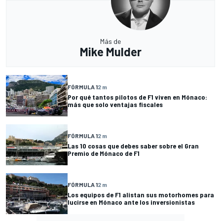
Más de
Mike Mulder
FÓRMULA 1
2 m
Por qué tantos pilotos de F1 viven en Mónaco:
más que solo ventajas fiscales
FÓRMULA 1
2 m
Las 10 cosas que debes saber sobre el Gran
Premio de Mónaco de F1
FÓRMULA 1
2 m
Los equipos de F1 alistan sus motorhomes para
lucirse en Mónaco ante los inversionistas