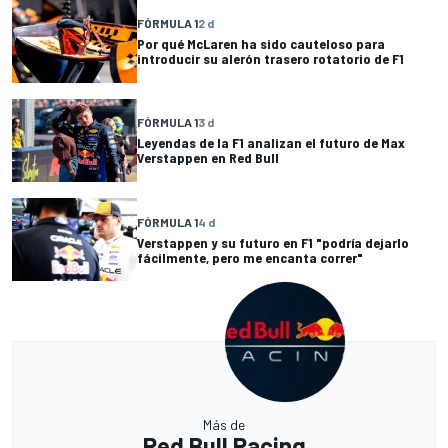
FÓRMULA 1
2 d
Por qué McLaren ha sido cauteloso para
introducir su alerón trasero rotatorio de F1
FÓRMULA 1
3 d
Leyendas de la F1 analizan el futuro de Max
Verstappen en Red Bull
FÓRMULA 1
4 d
Verstappen y su futuro en F1 "podría dejarlo
fácilmente, pero me encanta correr"
Más de
Red Bull Racing