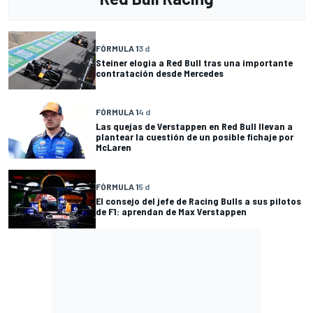
FÓRMULA 1
3 d
Steiner elogia a Red Bull tras una importante
contratación desde Mercedes
FÓRMULA 1
4 d
Las quejas de Verstappen en Red Bull llevan a
plantear la cuestión de un posible fichaje por
McLaren
FÓRMULA 1
5 d
El consejo del jefe de Racing Bulls a sus pilotos
de F1: aprendan de Max Verstappen