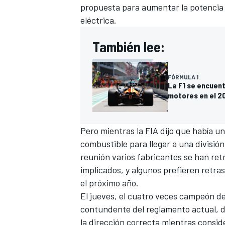
propuesta para aumentar la potencia d
FÓRMULA E
eléctrica.
También lee:
FÓRMULA 1
La F1 se encuent
motores en el 2
Pero mientras la FIA dijo que había un
combustible para llegar a una división
reunión varios fabricantes se han ret
WRC
implicados, y algunos prefieren retra
el próximo año.
El jueves, el cuatro veces campeón de
contundente del reglamento actual, d
la dirección correcta
mientras conside