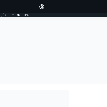
favoritos
Haz que se oiga tu voz
comentando artículos.
1, ÚNETE Y PARTICIPA!
INICIAR SESIÓN
EDICIÓN
LATINOAMÉRICA