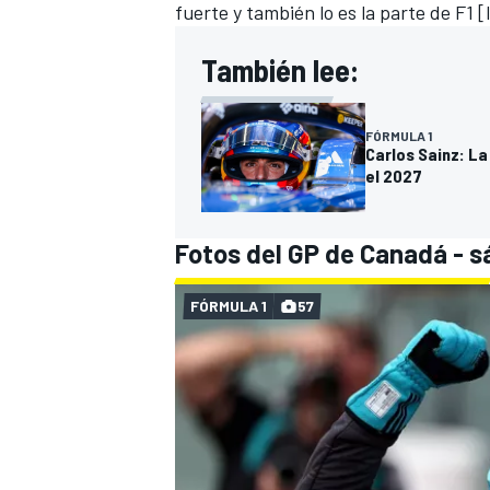
fuerte y también lo es la parte de F1 
También lee:
FÓRMULA 1
Carlos Sainz: La
el 2027
Fotos del GP de Canadá - 
FÓRMULA 1
57