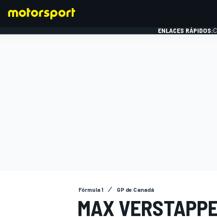
ENLACES RÁPIDOS:
C
FÓRMULA 1
Fórmula 1
GP de Canadá
MAX VERSTAPPE