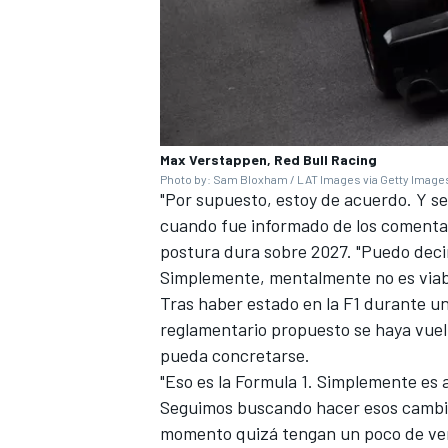
Max Verstappen, Red Bull Racing
Photo by: Sam Bloxham / LAT Images via Getty Image
"Por supuesto, estoy de acuerdo. Y se
cuando fue informado de los comentar
postura dura sobre 2027. "Puedo decir
Simplemente, mentalmente no es viable
MÁS CATEGORÍAS
Tras haber estado en la F1 durante u
reglamentario propuesto se haya vuel
pueda concretarse.
"Eso es la Formula 1. Simplemente es a
Seguimos buscando hacer esos cambio
momento quizá tengan un poco de venta