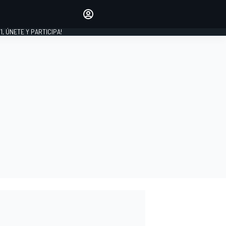
favoritos
Haz que se oiga tu voz
comentando artículos.
1, ÚNETE Y PARTICIPA!
INICIAR SESIÓN
EDICIÓN
LATINOAMÉRICA