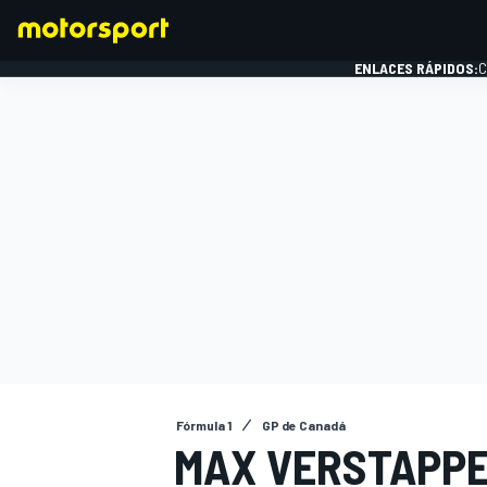
ENLACES RÁPIDOS:
C
FÓRMULA 1
Fórmula 1
GP de Canadá
MAX VERSTAPPEN