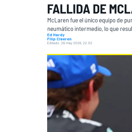
FALLIDA DE MC
INDYCAR
McLaren fue el único equipo de pu
neumático intermedio, lo que resul
Ed Hardy
Filip Cleeren
Editado:
26 may 2026, 22:02
MOTOGP