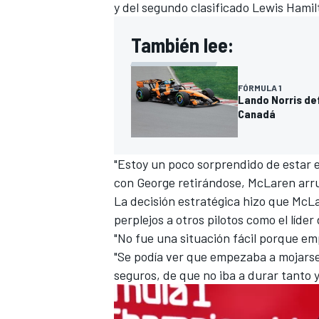
y del segundo clasificado
Lewis Hamil
También lee:
FÓRMULA 1
Lando Norris de
Canadá
"Estoy un poco sorprendido de estar e
con George retirándose, McLaren arru
La decisión estratégica hizo que McLar
MÁS CATEGORÍAS
perplejos a otros pilotos como el líde
"No fue una situación fácil porque emp
"Se podía ver que empezaba a mojars
seguros, de que no iba a durar tanto 