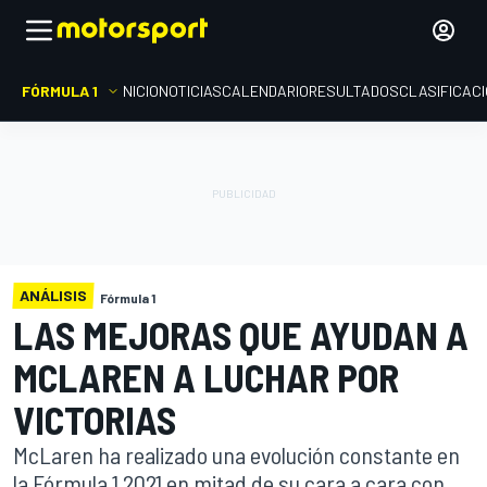
FÓRMULA 1
INICIO
NOTICIAS
CALENDARIO
RESULTADOS
CLASIFICAC
ANÁLISIS
Fórmula 1
LAS MEJORAS QUE AYUDAN A
MCLAREN A LUCHAR POR
VICTORIAS
McLaren ha realizado una evolución constante en
la Fórmula 1 2021 en mitad de su cara a cara con