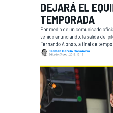
DEJARÁ EL EQUI
INDYCAR
TEMPORADA
Por medio de un comunicado oficia
venido anunciando, la salida del p
Fernando Alonso, a final de tempo
Germán Garcia Casanova
Editado:
3 sept 2018, 12:15
MOTOGP