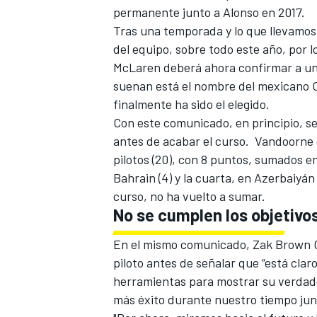
permanente junto a Alonso en 2017.
FÓRMULA E
Tras una temporada y lo que llevamos d
del equipo, sobre todo este año, por l
McLaren deberá ahora confirmar a un 
suenan está el nombre del mexicano
finalmente ha sido el elegido.
Con este comunicado, en principio, se 
antes de acabar el curso. Vandoorne o
pilotos (20), con 8 puntos, sumados en
Bahrain (4) y la cuarta, en Azerbaiyá
curso, no ha vuelto a sumar.
No se cumplen los objetivo
WRC
En el mismo comunicado, Zak Brown CE
piloto antes de señalar que “está clar
herramientas para mostrar su verdade
más éxito durante nuestro tiempo jun