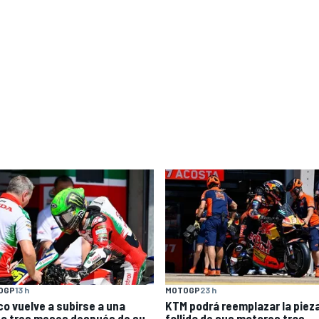
OGP
13 h
MOTOGP
23 h
co vuelve a subirse a una
KTM podrá reemplazar la piez
o tres meses después de su
fallida de sus motores tras