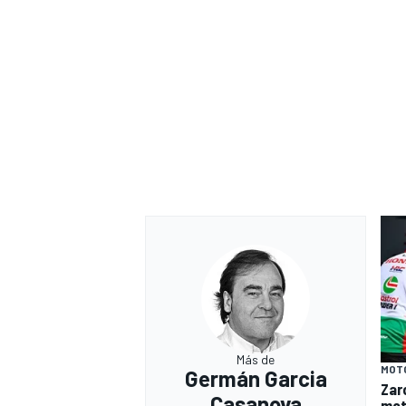
Más de
MOT
Germán Garcia
Zar
Casanova
mot