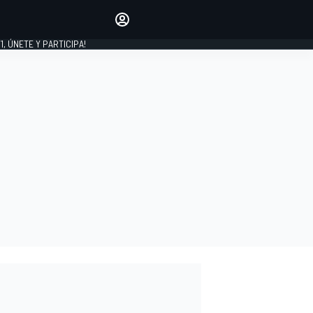
favoritos
Haz que se oiga tu voz
comentando artículos.
1, ÚNETE Y PARTICIPA!
INICIAR SESIÓN
EDICIÓN
LATINOAMÉRICA