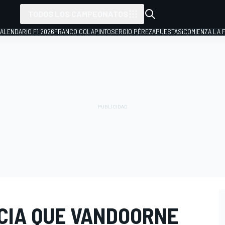
TODOS LOS CAMPEONATOS
ALENDARIO F1 2026
FRANCO COLAPINTO
SERGIO PÉREZ
APUESTAS
¡COMIENZA LA F
CIA QUE VANDOORNE