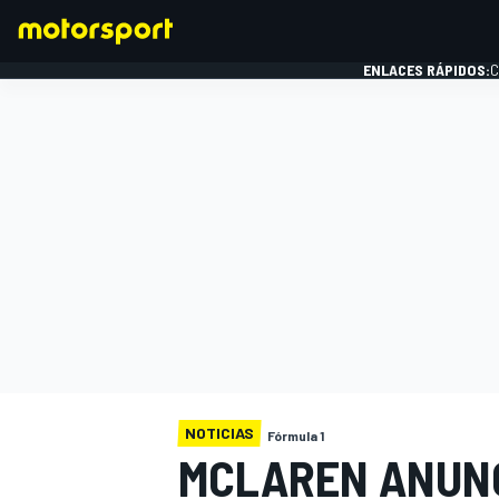
ENLACES RÁPIDOS:
C
FÓRMULA 1
NOTICIAS
Fórmula 1
MCLAREN ANUN