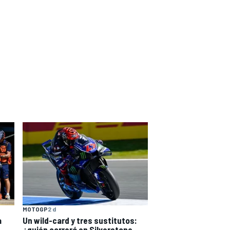
MOTOGP
2 d
a
Un wild-card y tres sustitutos:
¿quién correrá en Silverstone