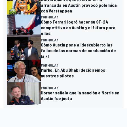
arrancada en Austin provocó polémica
con Verstappen
FÓRMULA 1
Cómo Ferrari logró hacer su SF-24
competitivo en Austin y el futuro para
ellos
FÓRMULA 1
Cómo Austin pone al descubierto las
fallas de las normas de conducción de
la F1
FÓRMULA 1
Marko: En Abu Dhabi decidiremos
nuestros pilotos
FÓRMULA 1
Horner señala que la sanción a Norris en
Austin fue justa