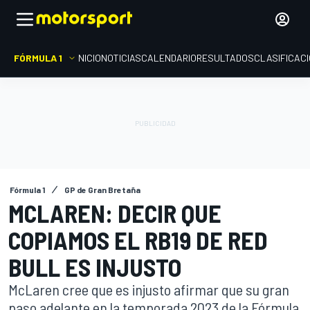
FÓRMULA 1
INICIO
NOTICIAS
CALENDARIO
RESULTADOS
CLASIFICAC
Fórmula 1
GP de Gran Bretaña
MCLAREN: DECIR QUE
COPIAMOS EL RB19 DE RED
BULL ES INJUSTO
McLaren cree que es injusto afirmar que su gran
paso adelante en la temporada 2023 de la Fórmula