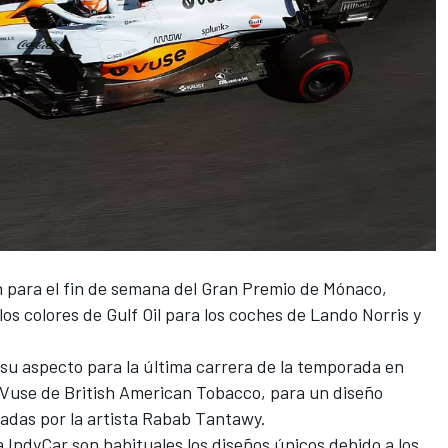
 para el fin de semana del Gran Premio de Mónaco,
s colores de Gulf Oil para los coches de
Lando Norris
y
su aspecto para la última carrera de la temporada en
Vuse de British American Tobacco, para un diseño
eadas por la artista Rabab Tantawy.
IndyCar son habituales los diseños únicos debido a los