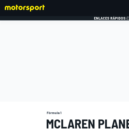
ENLACES RÁPIDOS:
C
FÓRMULA 1
Fórmula 1
MCLAREN PLANE