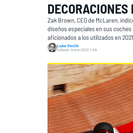
DECORACIONES 
INDYCAR
Zak Brown, CEO de McLaren, indicó
diseños especiales en sus coches 
aficionados a los utilizados en 2021
Luke Smith
Editado:
8 ene 2022, 1:09
MOTOGP