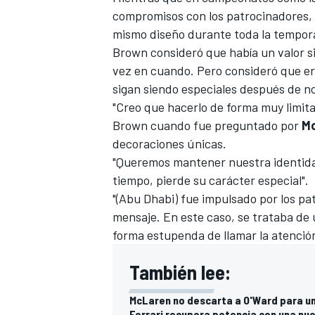
compromisos con los patrocinadores, l
FÓRMULA E
mismo diseño durante toda la tempor
Brown consideró que había un valor si
vez en cuando. Pero consideró que er
sigan siendo especiales después de no
"Creo que hacerlo de forma muy limita
Brown cuando fue preguntado por
Mo
decoraciones únicas.
"Queremos mantener nuestra identidad
tiempo, pierde su carácter especial".
"(Abu Dhabi) fue impulsado por los pa
mensaje. En este caso, se trataba de 
WRC
forma estupenda de llamar la atenció
También lee:
McLaren no descarta a O'Ward para un
Ferrari recupera potencia con una nu