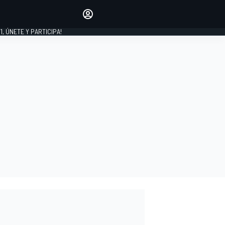
favoritos
Haz que se oiga tu voz
comentando artículos.
1, ÚNETE Y PARTICIPA!
INICIAR SESIÓN
EDICIÓN
LATINOAMÉRICA