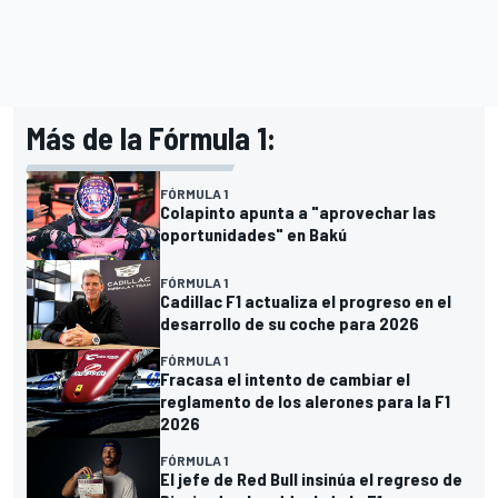
Más de la Fórmula 1:
FÓRMULA 1
Colapinto apunta a "aprovechar las
oportunidades" en Bakú
FÓRMULA 1
Cadillac F1 actualiza el progreso en el
desarrollo de su coche para 2026
FÓRMULA 1
Fracasa el intento de cambiar el
reglamento de los alerones para la F1
2026
FÓRMULA 1
El jefe de Red Bull insinúa el regreso de