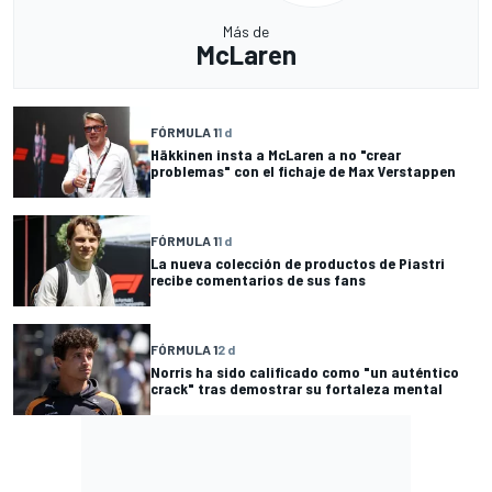
Más de
McLaren
FÓRMULA 1
1 d
Häkkinen insta a McLaren a no "crear
problemas" con el fichaje de Max Verstappen
FÓRMULA 1
1 d
La nueva colección de productos de Piastri
recibe comentarios de sus fans
FÓRMULA 1
2 d
Norris ha sido calificado como "un auténtico
crack" tras demostrar su fortaleza mental