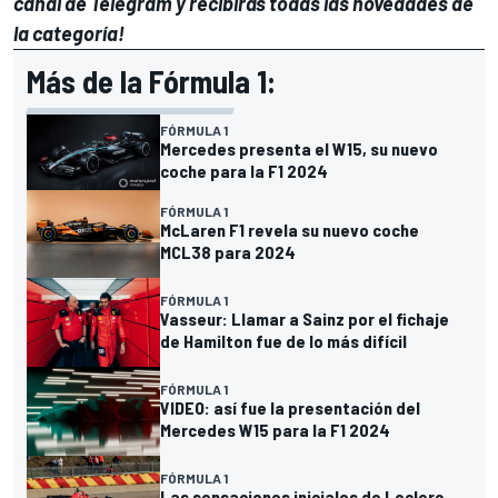
canal de Telegram
y recibirás todas las novedades de
la categoría!
Más de la Fórmula 1:
FÓRMULA 1
Mercedes presenta el W15, su nuevo
coche para la F1 2024
FÓRMULA 1
McLaren F1 revela su nuevo coche
MCL38 para 2024
FÓRMULA 1
Vasseur: Llamar a Sainz por el fichaje
de Hamilton fue de lo más difícil
FÓRMULA 1
VIDEO: así fue la presentación del
Mercedes W15 para la F1 2024
FÓRMULA 1
Las sensaciones iniciales de Leclerc