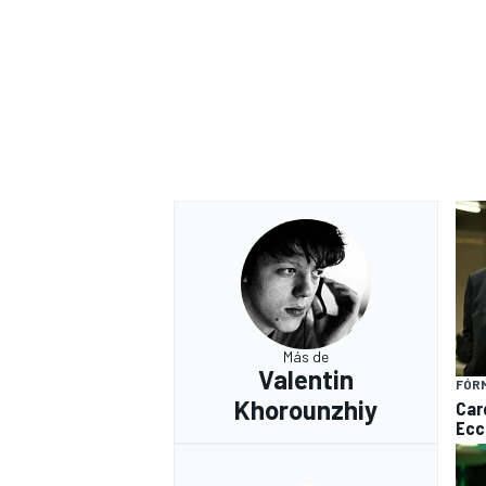
Más de
Valentin
FÓRM
Khorounzhiy
Care
Ecc