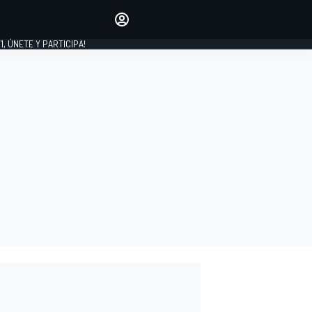
favoritos
Haz que se oiga tu voz
comentando artículos.
1, ÚNETE Y PARTICIPA!
INICIAR SESIÓN
EDICIÓN
LATINOAMÉRICA