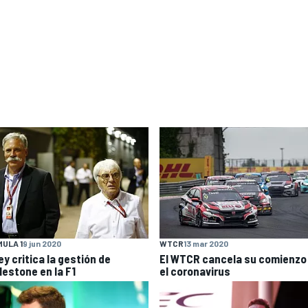
ULA 1
9 jun 2020
WTCR
13 mar 2020
y critica la gestión de
El WTCR cancela su comienzo
lestone en la F1
el coronavirus