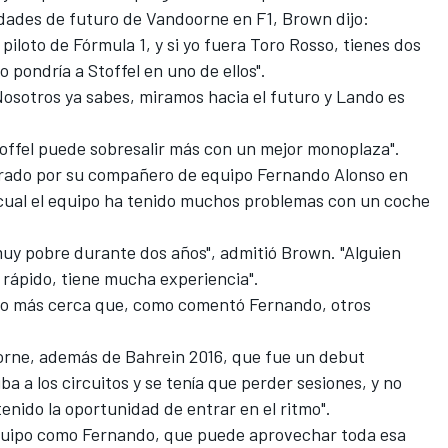
idades de futuro de Vandoorne en F1, Brown dijo:
iloto de Fórmula 1, y si yo fuera Toro Rosso, tienes dos
o pondría a Stoffel en uno de ellos".
Nosotros ya sabes, miramos hacia el futuro y Lando es
toffel puede sobresalir más con un mejor monoplaza".
rado por su compañero de equipo Fernando Alonso en
cual el equipo ha tenido muchos problemas con un coche
uy pobre durante dos años", admitió Brown. "Alguien
ápido, tiene mucha experiencia".
cho más cerca que, como comentó Fernando, otros
orne, además de Bahrein 2016, que fue un debut
a a los circuitos y se tenía que perder sesiones, y no
enido la oportunidad de entrar en el ritmo".
quipo como Fernando, que puede aprovechar toda esa