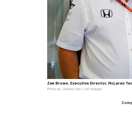
Zak Brown, Executive Director, McLaren T
MÁS CATEGORÍAS
Photo by: Steven Tee / LAT Images
Compa