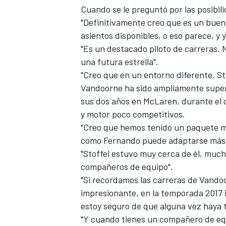
Cuando se le preguntó por las posibil
FÓRMULA E
"Definitivamente creo que es un buen p
asientos disponibles, o eso parece, y y
"Es un destacado piloto de carreras. 
una futura estrella".
"Creo que en un entorno diferente, S
Vandoorne ha sido ampliamente supe
sus dos años en McLaren, durante el 
y motor poco competitivos.
"Creo que hemos tenido un paquete m
como Fernando puede adaptarse más r
"Stoffel estuvo muy cerca de él, mu
WRC
compañeros de equipo".
"Si recordamos las carreras de Vando
impresionante, en la temporada 2017 ib
estoy seguro de que alguna vez haya t
"Y cuando tienes un compañero de e