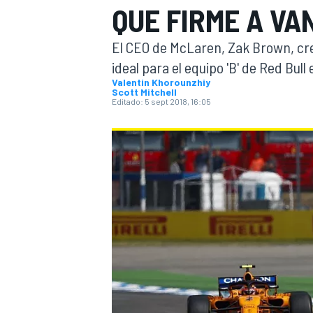
QUE FIRME A V
INDYCAR
El CEO de McLaren, Zak Brown, cre
ideal para el equipo 'B' de Red Bull
Valentin Khorounzhiy
Scott Mitchell
Editado:
5 sept 2018, 16:05
MOTOGP