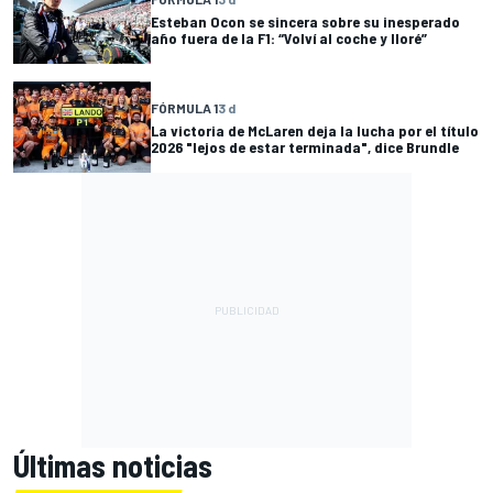
Esteban Ocon se sincera sobre su inesperado
año fuera de la F1: “Volví al coche y lloré”
FÓRMULA 1
3 d
La victoria de McLaren deja la lucha por el título
2026 "lejos de estar terminada", dice Brundle
Últimas noticias