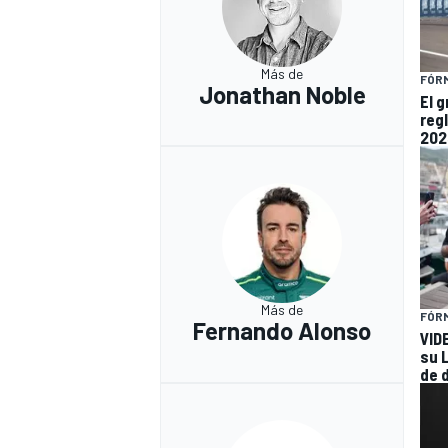
Más de
FÓRM
Jonathan Noble
El 
reg
202
Más de
FÓRM
Fernando Alonso
VID
su 
de 