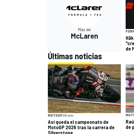
Más de
FÓRM
McLaren
Häk
"cr
de 
Últimas noticias
MOT
MOTOGP
26 min
Raú
Así queda el campeonato de
de p
MotoGP 2026 tras la carrera de
Silverstone