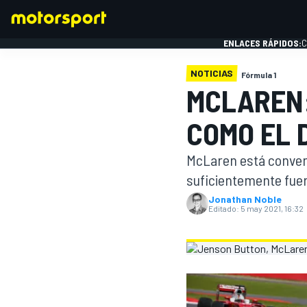
ENLACES RÁPIDOS:
C
NOTICIAS
Fórmula 1
MCLAREN:
FÓRMULA 1
COMO EL 
McLaren está convenc
suficientemente fuert
Jonathan Noble
Editado:
5 may 2021, 16:32