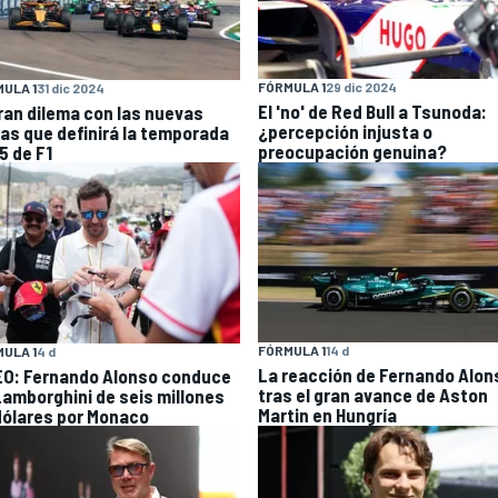
FÓRMULA 1
29 dic 2024
ULA 1
31 dic 2024
El 'no' de Red Bull a Tsunoda:
gran dilema con las nuevas
¿percepción injusta o
las que definirá la temporada
preocupación genuina?
5 de F1
FÓRMULA 1
14 d
ULA 1
4 d
La reacción de Fernando Alon
EO: Fernando Alonso conduce
tras el gran avance de Aston
Lamborghini de seis millones
Martin en Hungría
dólares por Monaco