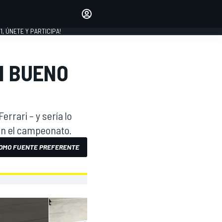
favoritos
Haz que se oiga tu voz
comentando artículos.
1, ÚNETE Y PARTICIPA!
INICIAR SESIÓN
EDICIÓN
N BUENO
LATINOAMÉRICA
rrari – y sería lo
 en el campeonato.
OMO FUENTE PREFERENTE