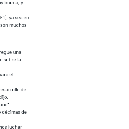
uy buena, y
1), ya sea en
. son muchos
tregue una
o sobre la
para el
esarrollo de
ijo.
año".
no décimas de
mos luchar