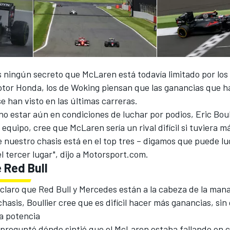
 ningún secreto que McLaren está todavía limitado por los 
otor Honda, los de Woking piensan que las ganancias que h
e han visto en las últimas carreras.
no estar aún en condiciones de luchar por podios, Eric Boull
 equipo, cree que McLaren sería un rival difícil si tuviera m
 nuestro chasis está en el top tres – digamos que puede l
el tercer lugar", dijo a Motorsport.com.
e Red Bull
claro que Red Bull y Mercedes están a la cabeza de la man
chasis, Boullier cree que es difícil hacer más ganancias, si
a potencia
 preguntó dónde sintió que el McLaren estaba fallando en