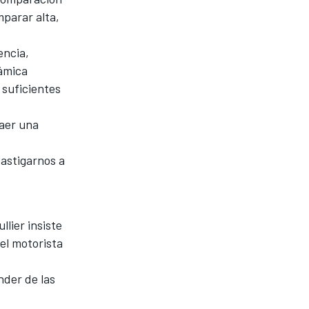
mparar alta,
encia,
ámica
 suficientes
aer una
astigarnos a
lier insiste
 el motorista
nder de las