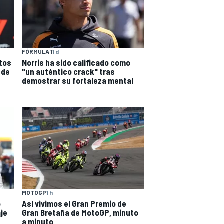
FÓRMULA 1
1 d
tos
Norris ha sido calificado como
 de
"un auténtico crack" tras
demostrar su fortaleza mental
MOTOGP
1 h
o
Así vivimos el Gran Premio de
aje
Gran Bretaña de MotoGP, minuto
a minuto