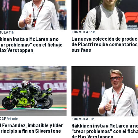
FÓRMULA 1
3 h
ULA 1
1 h
La nueva colección de produc
kinen insta a McLaren a no
de Piastri recibe comentarios
ear problemas" con el fichaje
sus fans
Max Verstappen
OGP
44 min
FÓRMULA 1
1 h
l Fernández, imbatible y líder
Häkkinen insta a McLaren a n
rincipio a fin en Silverstone
"crear problemas" con el fich
de Max Verstappen