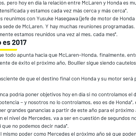
os, pero hoy en día la relación entre McLaren y Honda es m
ntensificada y estamos cada vez más cerca y más cerca".
s reunimos con Yusuke Hasegawa (jefe de motor de Honda F
la sede de McLaren. Y hay muchas reuniones programadas
amente estamos reunidos una vez al mes, cada mes".
o es 2017
ue todo apunta hacia que McLaren-Honda, finalmente, en
nte de éxito el próximo año, Boullier sigue siendo cautelos
sciente de que el destino final con Honda y su motor será 
ca podría poner objetivos hoy en día si no controlamos el d
potencia – y nosotros no lo controlamos, eso es de Honda", d
er grandes ganancias a partir de este año para el próximo 
n el nivel de Mercedes, va a ser en cuestión de segundos 
í que no podemos decir nada".
el mismo poder como Mercedes el próximo año sé que pode