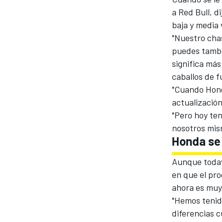
a Red Bull, d
baja y media 
"Nuestro cha
puedes tambi
significa má
caballos de f
"Cuando Hond
NASCAR CUP
actualizació
"Pero hoy te
nosotros mism
Honda se 
Aunque todav
en que el pro
ahora es muy 
"Hemos tenid
diferencias c