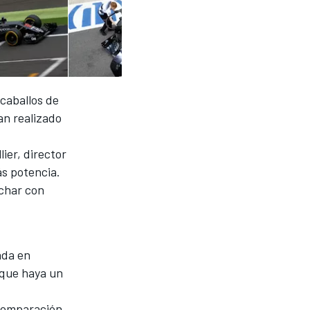
caballos de
an realizado
ier, director
ás potencia.
uchar con
ada en
n que haya un
 comparación