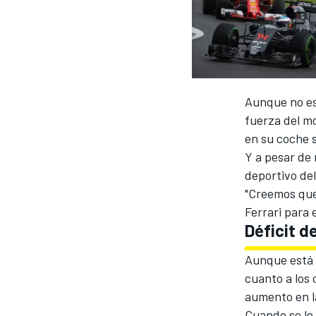
INDYCAR
Aunque no es
fuerza del m
en su coche s
Y a pesar de 
deportivo del
"Creemos que
Ferrari para 
Déficit d
MOTOGP
Aunque está 
cuanto a los 
aumento en l
Cuando se le