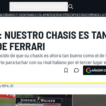
TODOS LOS CAMPEONATOS
ALENDARIO F1 2026
FRANCO COLAPINTO
SERGIO PÉREZ
APUESTAS
¡COMIENZA LA F
 NUESTRO CHASIS ES TA
DE FERRARI
ido de que su chasis es ahora tan bueno como el de Fe
e para luchar con su rival italiano por el tercer lugar
AÑADIR C