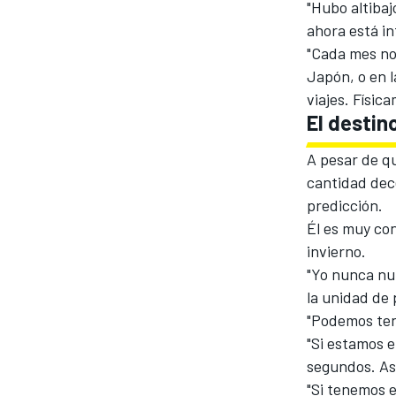
"Hubo altibaj
FÓRMULA E
ahora está i
"Cada mes no
Japón, o en 
viajes. Físic
El destin
A pesar de q
cantidad dece
predicción.
Él es muy con
invierno.
"Yo nunca nun
WRC
la unidad de 
"Podemos ten
"Si estamos e
segundos. As
"Si tenemos 