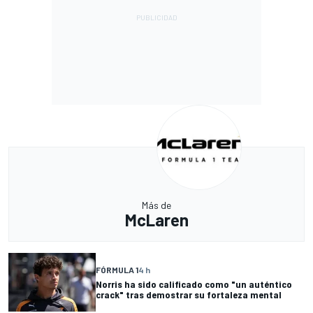
Más de
McLaren
FÓRMULA 1
4 h
Norris ha sido calificado como "un auténtico
crack" tras demostrar su fortaleza mental