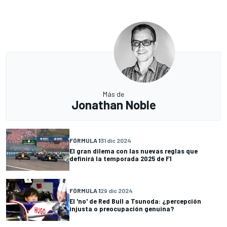
Más de
Jonathan Noble
FÓRMULA 1
31 dic 2024
El gran dilema con las nuevas reglas que
definirá la temporada 2025 de F1
FÓRMULA 1
29 dic 2024
El 'no' de Red Bull a Tsunoda: ¿percepción
injusta o preocupación genuina?