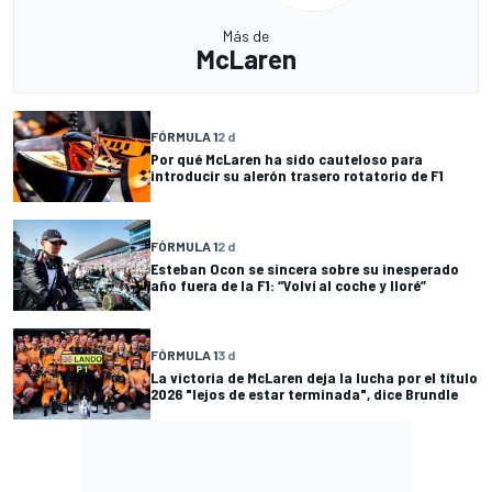
Más de
McLaren
FÓRMULA 1
2 d
Por qué McLaren ha sido cauteloso para
introducir su alerón trasero rotatorio de F1
FÓRMULA 1
2 d
Esteban Ocon se sincera sobre su inesperado
año fuera de la F1: “Volví al coche y lloré”
FÓRMULA 1
3 d
La victoria de McLaren deja la lucha por el título
2026 "lejos de estar terminada", dice Brundle