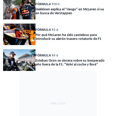
FÓRMULA 1
19 h
Hakkinen explica el "riesgo" en McLaren si va
en busca de Verstappen
FÓRMULA 1
3 d
Por qué McLaren ha sido cauteloso para
introducir su alerón trasero rotatorio de F1
FÓRMULA 1
4 d
Esteban Ocon se sincera sobre su inesperado
año fuera de la F1: “Volví al coche y lloré”