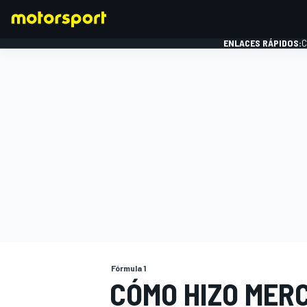
ENLACES RÁPIDOS:
C
FÓRMULA 1
Fórmula 1
CÓMO HIZO MER