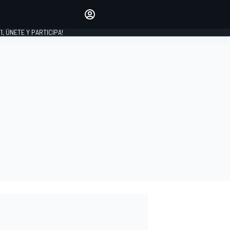
favoritos
Haz que se oiga tu voz
comentando artículos.
1, ÚNETE Y PARTICIPA!
INICIAR SESIÓN
EDICIÓN
LATINOAMÉRICA