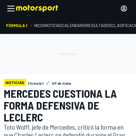
FÓRMULA 1
INICIO
NOTICIAS
CALENDARIO
RESULTADOS
CLASIFICAC
NOTICIAS
Fórmula 1
GP de Italia
MERCEDES CUESTIONA LA
FORMA DEFENSIVA DE
LECLERC
Toto Wolff, jefe de Mercedes, criticó la forma en
que Charles Leclerc se defendió durante el Gran