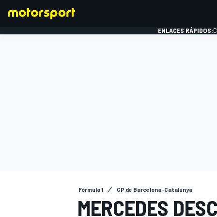
ENLACES RÁPIDOS:
C
FÓRMULA 1
Fórmula 1
GP de Barcelona-Catalunya
MERCEDES DESC