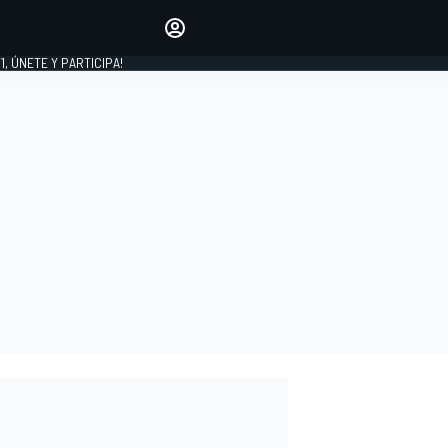
favoritos
Haz que se oiga tu voz
comentando artículos.
1, ÚNETE Y PARTICIPA!
INICIAR SESIÓN
EDICIÓN
LATINOAMÉRICA