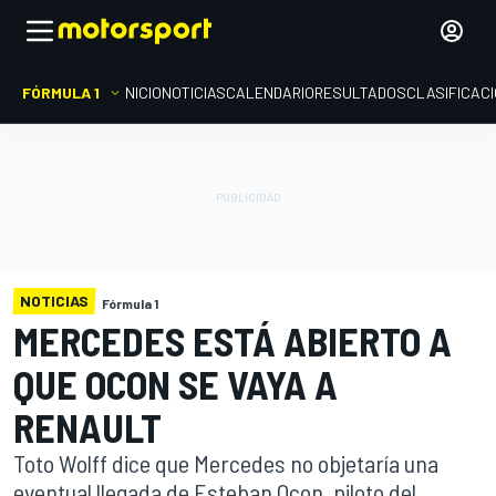
FÓRMULA 1
INICIO
NOTICIAS
CALENDARIO
RESULTADOS
CLASIFICAC
NOTICIAS
Fórmula 1
MERCEDES ESTÁ ABIERTO A
QUE OCON SE VAYA A
RENAULT
Toto Wolff dice que Mercedes no objetaría una
eventual llegada de Esteban Ocon, piloto del