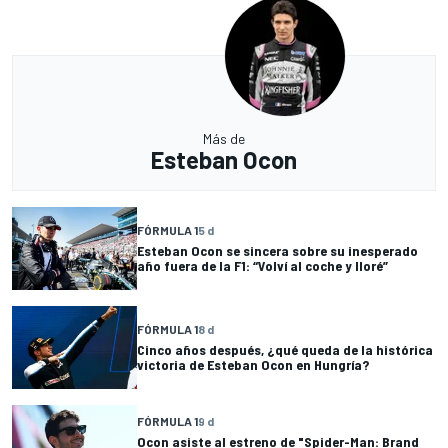
Más de
Esteban Ocon
FÓRMULA 1
5 d
Esteban Ocon se sincera sobre su inesperado
año fuera de la F1: “Volví al coche y lloré”
FÓRMULA 1
8 d
Cinco años después, ¿qué queda de la histórica
victoria de Esteban Ocon en Hungría?
FÓRMULA 1
9 d
Ocon asiste al estreno de "Spider-Man: Brand