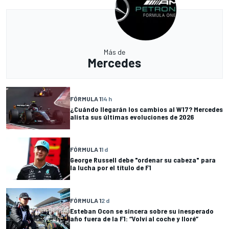
Más de
Mercedes
FÓRMULA 1
14 h
¿Cuándo llegarán los cambios al W17? Mercedes
alista sus últimas evoluciones de 2026
FÓRMULA 1
1 d
George Russell debe "ordenar su cabeza" para
la lucha por el título de F1
FÓRMULA 1
2 d
Esteban Ocon se sincera sobre su inesperado
año fuera de la F1: “Volví al coche y lloré”