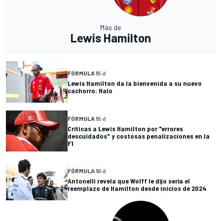
Más de
Lewis Hamilton
FÓRMULA 1
5 d
Lewis Hamilton da la bienvenida a su nuevo
cachorro: Halo
FÓRMULA 1
5 d
Críticas a Lewis Hamilton por "errores
descuidados" y costosas penalizaciones en la
F1
FÓRMULA 1
6 d
Antonelli revela que Wolff le dijo sería el
reemplazo de Hamilton desde inicios de 2024