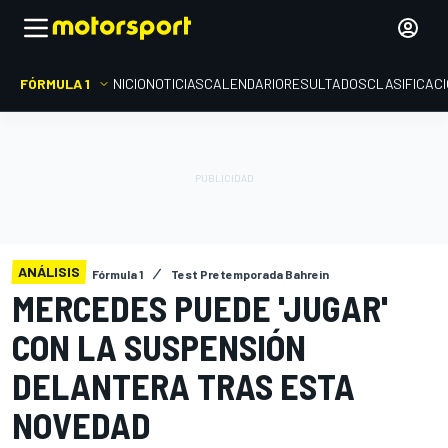
FÓRMULA 1
INICIO
NOTICIAS
CALENDARIO
RESULTADOS
CLASIFICAC
ANÁLISIS
Fórmula 1
Test Pretemporada Bahrein
MERCEDES PUEDE 'JUGAR'
CON LA SUSPENSIÓN
DELANTERA TRAS ESTA
NOVEDAD