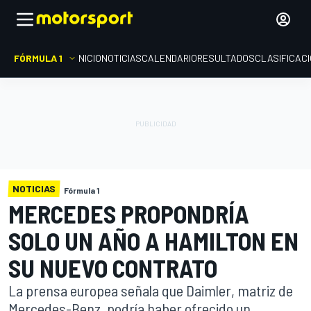
FÓRMULA 1
INICIO
NOTICIAS
CALENDARIO
RESULTADOS
CLASIFICAC
NOTICIAS
Fórmula 1
MERCEDES PROPONDRÍA
SOLO UN AÑO A HAMILTON EN
SU NUEVO CONTRATO
La prensa europea señala que Daimler, matriz de
Mercedes-Benz, podría haber ofrecido un