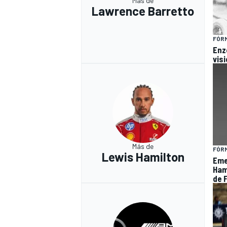
Más de
Lawrence Barretto
FÓRM
Enzo
visi
Más de
FÓRM
Lewis Hamilton
Eme
Hami
de F