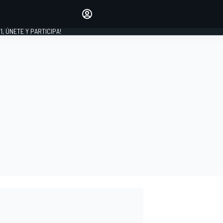
favoritos
Haz que se oiga tu voz
comentando artículos.
1, ÚNETE Y PARTICIPA!
INICIAR SESIÓN
EDICIÓN
LATINOAMÉRICA