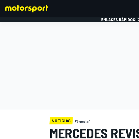
ENLACES RÁPIDOS:
C
FÓRMULA 1
NOTICIAS
Fórmula 1
MERCEDES REVI