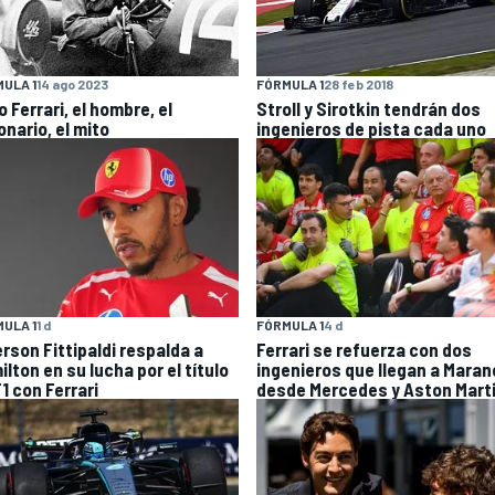
ULA 1
14 ago 2023
FÓRMULA 1
28 feb 2018
 Ferrari, el hombre, el
Stroll y Sirotkin tendrán dos
onario, el mito
ingenieros de pista cada uno
ULA 1
1 d
FÓRMULA 1
4 d
rson Fittipaldi respalda a
Ferrari se refuerza con dos
lton en su lucha por el título
ingenieros que llegan a Maran
1 con Ferrari
desde Mercedes y Aston Mart