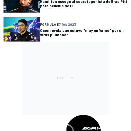
Hamilton escoge al coprotagonista de Brad Pitt
para película de F1
FÓRMULA 1
17 feb 2023
Ocon revela que estuvo "muy enfermo" por un
virus pulmonar