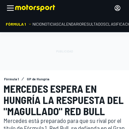
FÓRMULA 1
INICIO
NOTICIAS
CALENDARIO
RESULTADOS
CLASIFICAC
Fórmula 1
GP de Hungría
MERCEDES ESPERA EN
HUNGRÍA LA RESPUESTA DEL
"MAGULLADO" RED BULL
Mercedes está preparado para que su rival por el
título de Fórmula 1, Red Bull, se defienda en el Gran