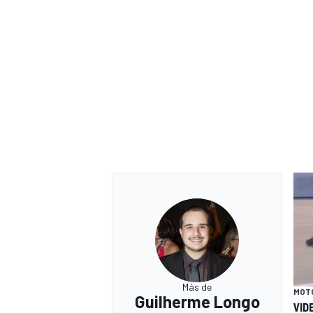
Más de
MOT
Guilherme Longo
VID