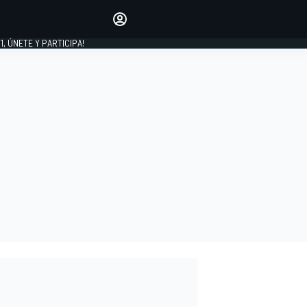
favoritos
Haz que se oiga tu voz
comentando artículos.
1, ÚNETE Y PARTICIPA!
INICIAR SESIÓN
EDICIÓN
LATINOAMÉRICA