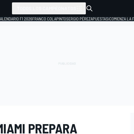
TODOS LOS CAMPEONATOS
ALENDARIO F1 2026
FRANCO COLAPINTO
SERGIO PÉREZ
APUESTAS
¡COMIENZA LA F
MIAMI PREPARA