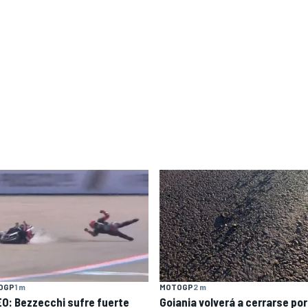
OGP
1 m
MOTOGP
2 m
EO: Bezzecchi sufre fuerte
Goiania volverá a cerrarse por