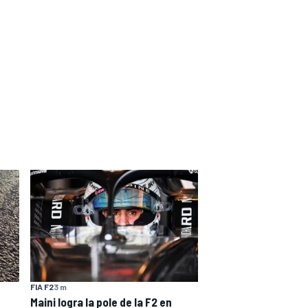
FIA F2
3 m
Maini logra la pole de la F2 en