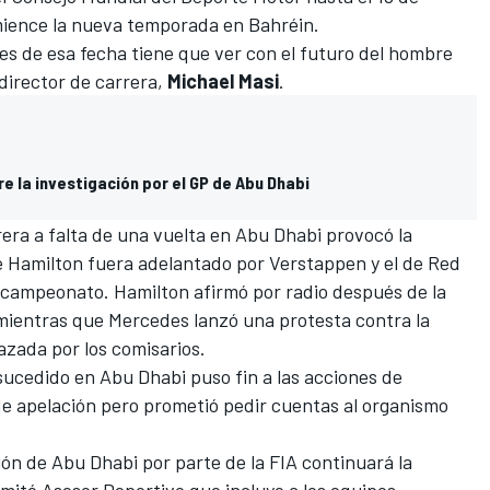
mience la nueva temporada en Bahréin.
es de esa fecha tiene que ver con el futuro del hombre
 director de carrera,
Michael Masi
.
e la investigación por el GP de Abu Dhabi
rrera a falta de una vuelta en Abu Dhabi provocó la
 Hamilton fuera adelantado por Verstappen y el de
Red
l campeonato. Hamilton afirmó por radio después de la
 mientras que Mercedes lanzó una protesta contra la
zada por los comisarios.
 sucedido en Abu Dhabi puso fin a las acciones de
e apelación pero prometió pedir cuentas al organismo
isión de Abu Dhabi por parte de la FIA continuará la
mité Asesor Deportivo que incluye a los equipos,