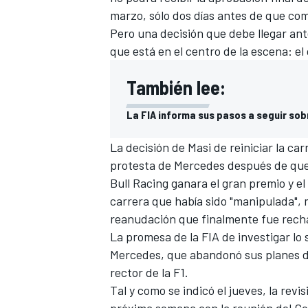
marzo, sólo dos días antes de que co
FÓRMULA E
Pero una decisión que debe llegar ant
que está en el centro de la escena: el
También lee:
La FIA informa sus pasos a seguir sobr
La decisión de Masi de reiniciar la ca
protesta de
Mercedes
después de que
Bull Racing
ganara el gran premio y e
carrera que había sido "manipulada",
reanudación que finalmente fue recha
WRC
La promesa de la FIA de investigar lo
Mercedes, que abandonó sus planes d
rector de la F1.
Tal y como se indicó el jueves, la rev
próxima semana con la reunión del Co