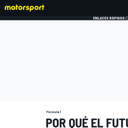
ENLACES RÁPIDOS:
C
FÓRMULA 1
Fórmula 1
POR QUÉ EL FUT