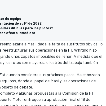
tor de equipo
entación de su F1 de 2022
n más difíciles para los pilotos?
 con efecto inmediato
reemplazaría a Masi, dada la falta de sustitutos obvios, lo
 reestructurar sus operaciones en la F1. Whiting hizo
ejando unos zapatos imposibles de llenar. A medida que el
 y los retos son mayores, el estrés del trabajo también
a FIA cuando considere sus próximos pasos. Ha esbozado
os equipos, donde el papel de Masi y las operaciones de
 objeto de debate.
completo y algunas propuestas a la Comisión de la F1
eporte Motor entregue su aprobación final el 18 de
e con rapidez para asegurarse de que al menos se tomen