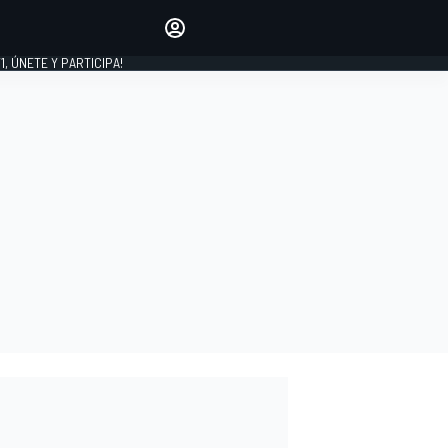
favoritos
Haz que se oiga tu voz
comentando artículos.
1, ÚNETE Y PARTICIPA!
INICIAR SESIÓN
EDICIÓN
LATINOAMÉRICA