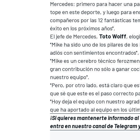
Mercedes: primero para hacer una pa
tope en este deporte, y luego para enc
compañeros por las 12 fantásticas t
éxito en los próximos años".
El jefe de Mercedes,
Toto Wolff
, elog
"Mike ha sido uno de los pilares de los
adiós con sentimientos encontrados", 
"Mike es un cerebro técnico ferozmen
gran contribución no sólo a ganar coc
nuestro equipo".
"Pero, por otro lado, está claro que e
MÁS CATEGORÍAS
que sé que este es el paso correcto pa
"Hoy deja el equipo con nuestro agrad
que ha aportado al equipo en los últim
¡Si quieres mantenerte informado al i
entra en
nuestro canal de Telegram
y