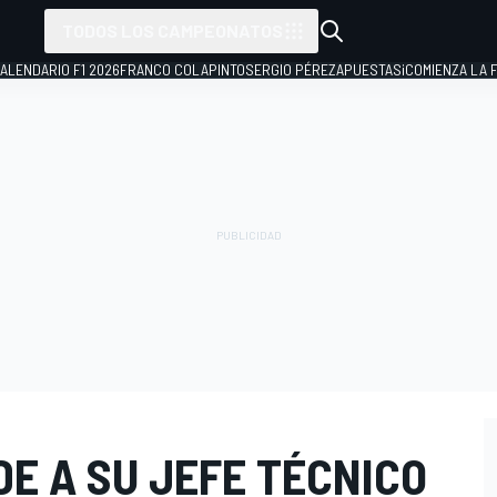
TODOS LOS CAMPEONATOS
ALENDARIO F1 2026
FRANCO COLAPINTO
SERGIO PÉREZ
APUESTAS
¡COMIENZA LA F
E A SU JEFE TÉCNICO