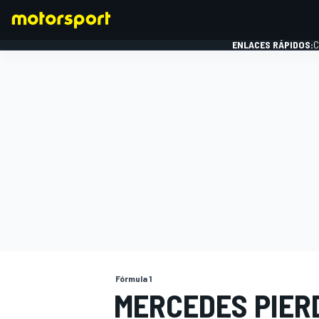
ENLACES RÁPIDOS:
C
FÓRMULA 1
Fórmula 1
MERCEDES PIERD