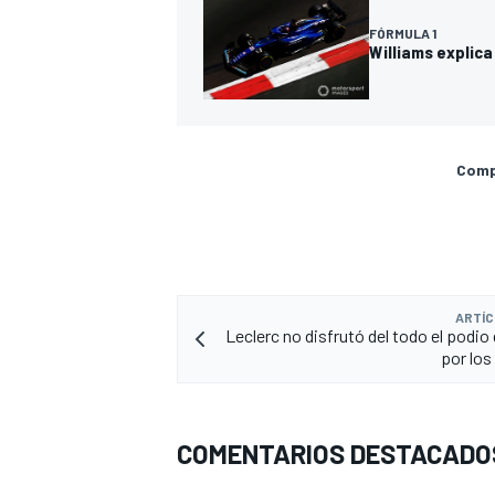
FÓRMULA 1
Williams explica
Compa
ARTÍC
Leclerc no disfrutó del todo el podio
por lo
COMENTARIOS DESTACADO