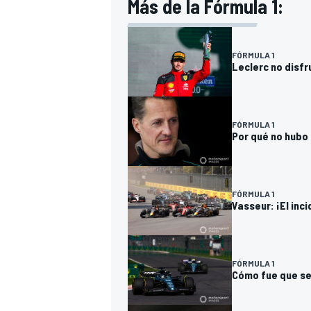
Más de la Fórmula 1:
FÓRMULA 1
Leclerc no disfr
FÓRMULA 1
Por qué no hubo 
FÓRMULA 1
Vasseur: ¡El inc
FÓRMULA 1
Cómo fue que se