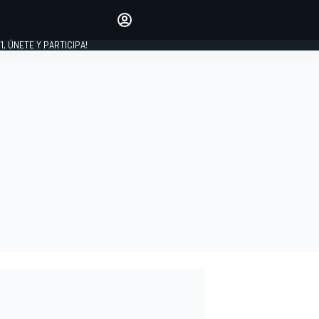
favoritos
Haz que se oiga tu voz
comentando artículos.
1, ÚNETE Y PARTICIPA!
INICIAR SESIÓN
EDICIÓN
LATINOAMÉRICA