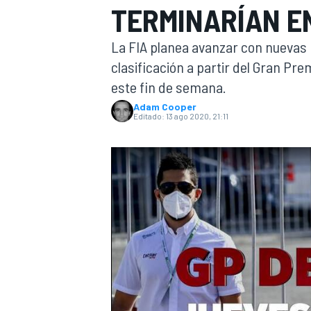
TERMINARÍAN E
INDYCAR
La FIA planea avanzar con nuevas 
clasificación a partir del Gran Pre
este fin de semana.
Adam Cooper
Editado:
13 ago 2020, 21:11
MOTOGP