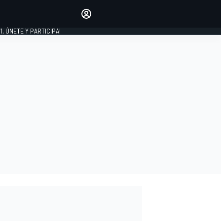
favoritos
Haz que se oiga tu voz
comentando artículos.
1, ÚNETE Y PARTICIPA!
INICIAR SESIÓN
EDICIÓN
LATINOAMÉRICA