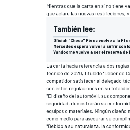
Mientras que la carta en sí no tiene v
FÓRMULA E
que aclare las nuevas restricciones, y 
También lee:
Oficial: "Checo" Pérez vuelve a la F1 
Mercedes espera volver a sufrir con 
Vandoorne vuelve a ser el reserva de
La carta hacía referencia a dos reglas 
técnico de 2020, titulado "Deber de Co
competidor satisfacer al delegado téc
con estas regulaciones en su totalid
WRC
"El diseño del automóvil, sus compone
seguridad, demostrarán su conformida
equipos o materiales. Ningún diseño 
como medio para asegurar su cumplim
"Debido a su naturaleza, la conformid