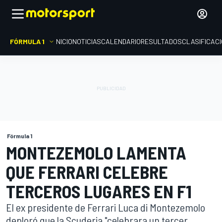
FÓRMULA 1
INICIO
NOTICIAS
CALENDARIO
RESULTADOS
CLASIFICAC
Fórmula 1
MONTEZEMOLO LAMENTA
QUE FERRARI CELEBRE
TERCEROS LUGARES EN F1
El ex presidente de Ferrari Luca di Montezemolo
deploró que la Scuderia "celebrara un tercer