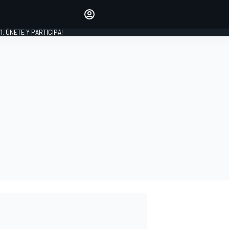
favoritos
Haz que se oiga tu voz
comentando artículos.
1, ÚNETE Y PARTICIPA!
INICIAR SESIÓN
EDICIÓN
LATINOAMÉRICA