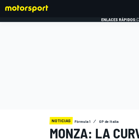
ENLACES RÁPIDOS:
C
FÓRMULA 1
NOTICIAS
Fórmula 1
GP de Italia
MONZA: LA CUR