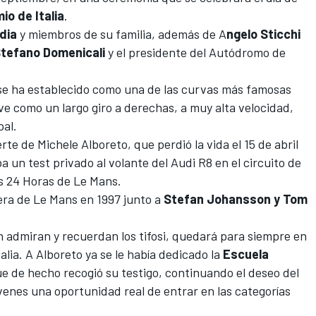
io de Italia
.
dia
y miembros de su familia, además de A
ngelo Sticchi
tefano Domenicali
y el presidente del Autódromo de
 se ha establecido como una de las curvas más famosas
ve como un largo giro a derechas, a muy alta velocidad,
pal.
erte de
Michele Alboreto
, que perdió la vida el 15 de abril
 un test privado al volante del Audi R8 en el circuito de
s 24 Horas de Le Mans.
rera de Le Mans en 1997 junto a
Stefan Johansson y Tom
ún admiran y recuerdan los tifosi, quedará para siempre en
talia. A Alboreto ya se le había dedicado la
Escuela
ue de hecho recogió su testigo, continuando el deseo del
jóvenes una oportunidad real de entrar en las categorías