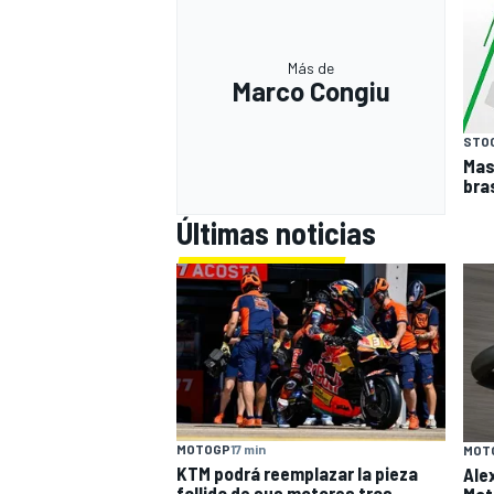
Más de
Marco Congiu
STO
Mass
bras
Últimas noticias
MOTOGP
17 min
MOT
KTM podrá reemplazar la pieza
Ale
fallida de sus motores tras