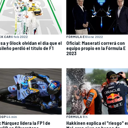
CK CAR
6 feb 2022
FÓRMULA E
10 ene 2022
a y Glock olvidan el día que el
Oficial: Maserati correrá con
ileño perdió el título de F1
equipo propio en la Fórmula E
2023
OGP
44 min
FÓRMULA 1
1 h
x Márquez lidera la FP1 de
Hakkinen explica el "riesgo" e