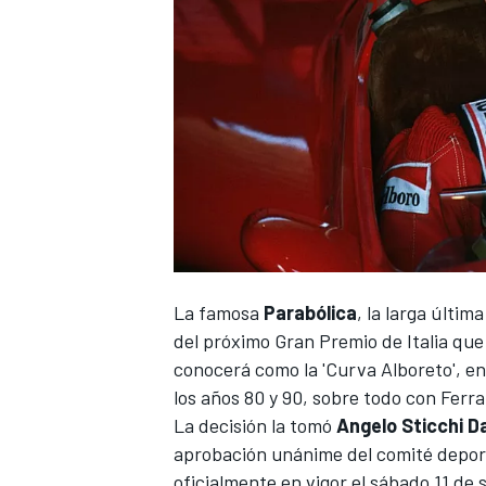
NASCAR CUP
La famosa
Parabólica
, la larga últim
del próximo
Gran Premio de Italia
que 
conocerá como la 'Curva Alboreto', en 
los años 80 y 90, sobre todo con
Ferra
La decisión la tomó
Angelo Sticchi D
aprobación unánime del comité deport
oficialmente en vigor el sábado 11 de