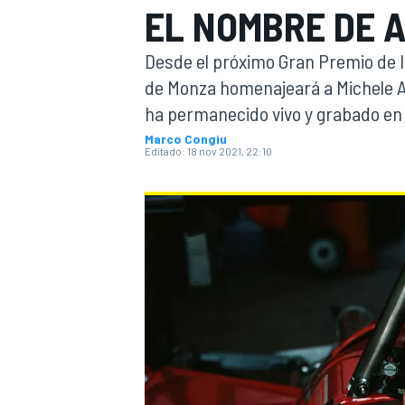
EL NOMBRE DE 
INDYCAR
Desde el próximo Gran Premio de It
de Monza homenajeará a Michele Al
ha permanecido vivo y grabado en 
Marco Congiu
Editado:
18 nov 2021, 22:10
MOTOGP