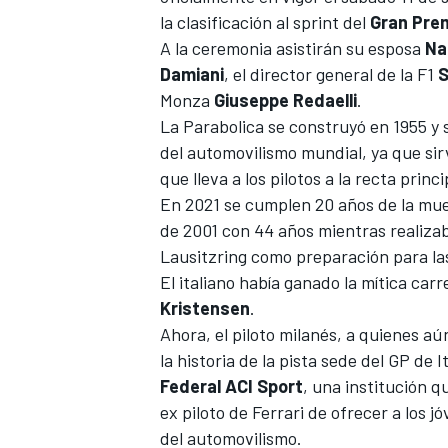
la clasificación al sprint del
Gran Prem
FÓRMULA E
A la ceremonia asistirán su esposa
Na
Damiani
, el director general de la F1
S
Monza
Giuseppe Redaelli
.
La Parabolica se construyó en 1955 y
del automovilismo mundial, ya que sir
que lleva a los pilotos a la recta princi
En 2021 se cumplen 20 años de la mu
de 2001 con 44 años mientras realizaba
Lausitzring como preparación para la
El italiano había ganado la mítica car
Kristensen
.
WRC
Ahora, el piloto milanés, a quienes a
la historia de la pista sede del GP de I
Federal ACI Sport
, una institución q
ex piloto de Ferrari de ofrecer a los 
del automovilismo.