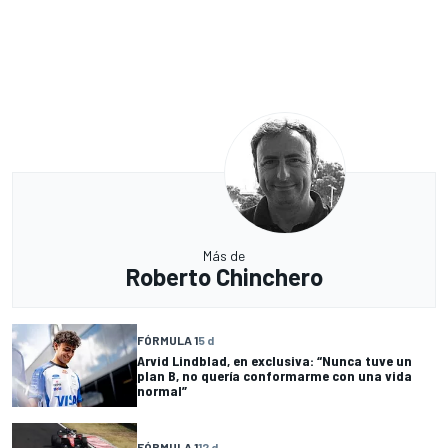
Más de
Roberto Chinchero
FÓRMULA 1
5 d
Arvid Lindblad, en exclusiva: “Nunca tuve un
plan B, no quería conformarme con una vida
normal”
FÓRMULA 1
12 d