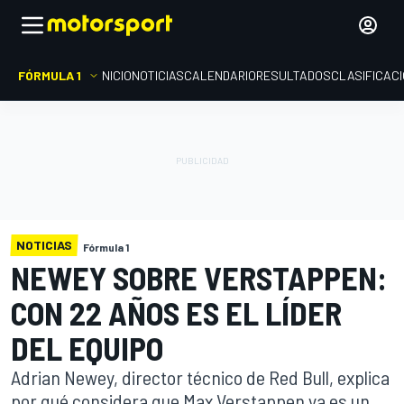
FÓRMULA 1
INICIO
NOTICIAS
CALENDARIO
RESULTADOS
CLASIFICAC
NOTICIAS
Fórmula 1
NEWEY SOBRE VERSTAPPEN:
CON 22 AÑOS ES EL LÍDER
DEL EQUIPO
Adrian Newey, director técnico de Red Bull, explica
por qué considera que Max Verstappen ya es un