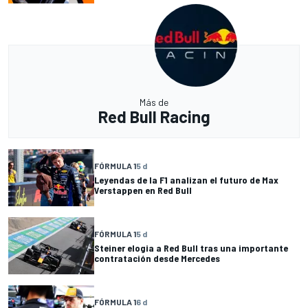
Más de
Red Bull Racing
FÓRMULA 1
5 d
Leyendas de la F1 analizan el futuro de Max
Verstappen en Red Bull
FÓRMULA 1
5 d
Steiner elogia a Red Bull tras una importante
contratación desde Mercedes
FÓRMULA 1
6 d