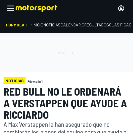
FÓRMULA 1
INICIO
NOTICIAS
CALENDARIO
RESULTADOS
CLASIFICAC
NOTICIAS
Fórmula 1
RED BULL NO LE ORDENARÁ
A VERSTAPPEN QUE AYUDE A
RICCIARDO
A Max Verstappen le han asegurado que no
cambiarán los planes del equipo para que ayude a