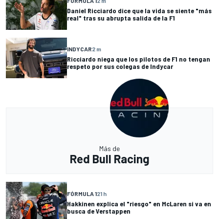
FÓRMULA 1
2 m
Daniel Ricciardo dice que la vida se siente "más
real" tras su abrupta salida de la F1
INDYCAR
2 m
Ricciardo niega que los pilotos de F1 no tengan
respeto por sus colegas de Indycar
Más de
Red Bull Racing
FÓRMULA 1
21 h
Hakkinen explica el "riesgo" en McLaren si va en
busca de Verstappen