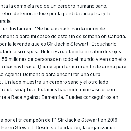
enta la compleja red de un cerebro humano sano,
erebro deteriorándose por la pérdida sináptica y la
encia.
is en Instagram. "Me he asociado con la increíble
ementia para mi casco de este fin de semana en Canadá.
or la leyenda que es Sir Jackie Stewart. Escucharlo
tado a su esposa Helen y a su familia me abrió los ojos
 55 millones de personas en todo el mundo viven con ello
s diagnosticada. Quería aportar mi granito de arena para
ace Against Dementia para encontrar una cura.
s. Un lado muestra un cerebro sano y el otro lado
érdida sináptica. Estamos haciendo mini cascos con
nte a Race Against Dementia. Puedes conseguirlos en
a por el tricampeón de F1 Sir Jackie Stewart en 2016,
y Helen Stewart. Desde su fundación, la organización