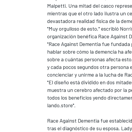
Malpetti. Una mitad del casco repres
FÓRMULA E
mientras que el otro lado ilustra un c
devastadora realidad física de la dem
"Muy orgulloso de esto," escribió Norr
organización benéfica Race Against D
"Race Against Dementia fue fundada p
hablar sobre cómo la demencia ha afec
sobre a cuántas personas afecta esto.
y cada pocos segundos otra persona e
concienciar y unirme a la lucha de R
"El diseño está dividido en dos mitade
muestra un cerebro afectado por la p
WRC
todos los beneficios yendo directame
lando.store".
Race Against Dementia fue establecid
tras el diagnóstico de su esposa, Lad