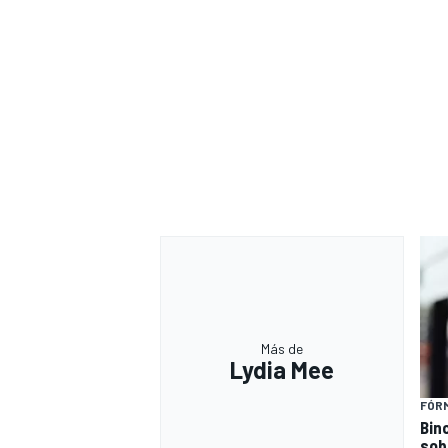
Más de
Lydia Mee
FÓRM
Bin
sob