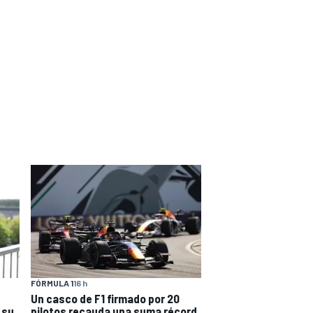
FÓRMULA 1
16 h
Un casco de F1 firmado por 20
 su
pilotos recauda una suma récord