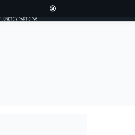
favoritos
Haz que se oiga tu voz
comentando artículos.
1, ÚNETE Y PARTICIPA!
INICIAR SESIÓN
EDICIÓN
LATINOAMÉRICA