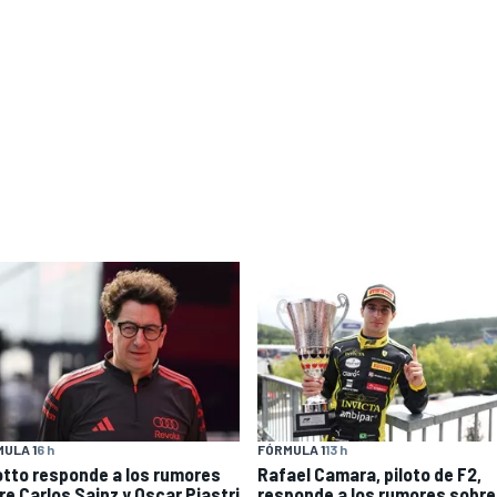
ULA 1
6 h
FÓRMULA 1
13 h
otto responde a los rumores
Rafael Camara, piloto de F2,
re Carlos Sainz y Oscar Piastri
responde a los rumores sobre