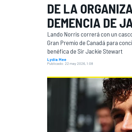
DE LA ORGANIZ
INDYCAR
DEMENCIA DE J
Lando Norris correrá con un casco
Gran Premio de Canadá para concie
benéfica de Sir Jackie Stewart
Lydia Mee
Publicado:
22 may 2026, 1:08
MOTOGP