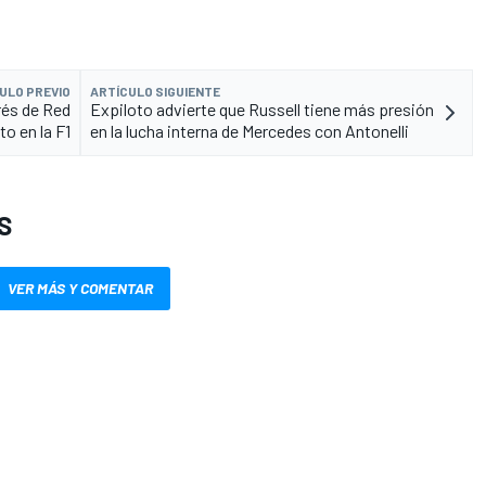
ULO PREVIO
ARTÍCULO SIGUIENTE
erés de Red
Expiloto advierte que Russell tiene más presión
to en la F1
en la lucha interna de Mercedes con Antonelli
S
VER MÁS Y COMENTAR