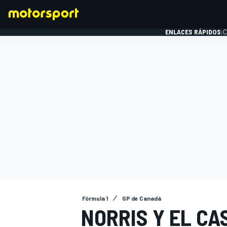
ENLACES RÁPIDOS:
C
FÓRMULA 1
Fórmula 1
GP de Canadá
NORRIS Y EL CA