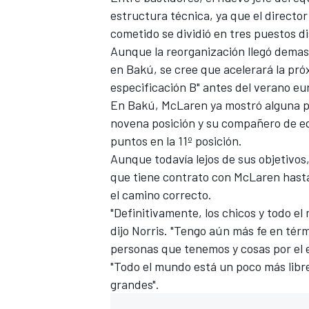
estructura técnica, ya que el directo
FÓRMULA E
cometido se dividió en tres puestos d
Aunque la reorganización llegó demasi
en Bakú, se cree que acelerará la pr
especificación B" antes del verano eur
En Bakú, McLaren ya mostró alguna 
novena posición y su compañero de e
puntos en la 11º posición.
Aunque todavía lejos de sus objetivos,
que tiene contrato con McLaren hasta
el camino correcto.
"Definitivamente, los chicos y todo el
WRC
dijo Norris. "Tengo aún más fe en tér
personas que tenemos y cosas por el e
"Todo el mundo está un poco más libr
grandes".