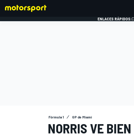
ENLACES RÁPIDOS:
C
FÓRMULA 1
Fórmula 1
GP de Miami
NORRIS VE BIEN