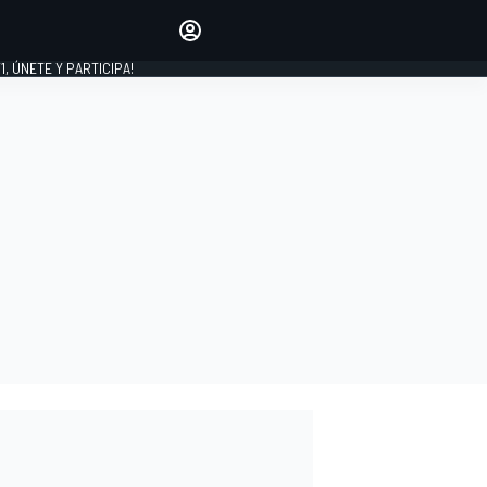
favoritos
Haz que se oiga tu voz
comentando artículos.
1, ÚNETE Y PARTICIPA!
INICIAR SESIÓN
EDICIÓN
LATINOAMÉRICA