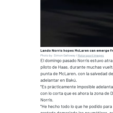
Lando Norris hopes McLaren can emerge f
Photo by: Simon Galloway /
Motorsport Images
El domingo pasado Norris estuvo atr
piloto de Haas, durante muchas vueltas
MÁS CATEGORÍAS
punta de McLaren, con la salvedad de 
adelantar en Bakú.
"Es prácticamente imposible adelantar
con lo corta que es ahora la zona de 
Norris.
"He hecho todo lo que he podido para 
gastado demasiado los neumáticos, po