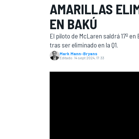
AMARILLAS ELIM
INDYCAR
EN BAKÚ
El piloto de McLaren saldrá 17º e
tras ser eliminado en la Q1.
Mark Mann-Bryans
Editado:
14 sept 2024, 17:33
MOTOGP