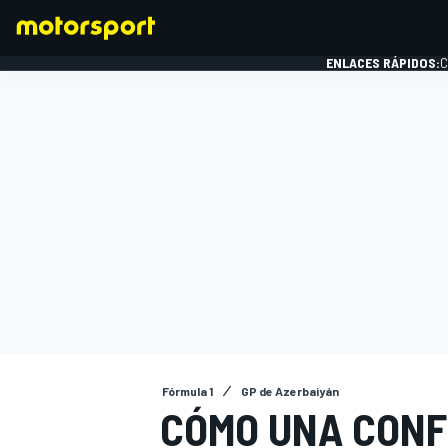
ENLACES RÁPIDOS:
C
FÓRMULA 1
Fórmula 1
GP de Azerbaiyán
CÓMO UNA CONF