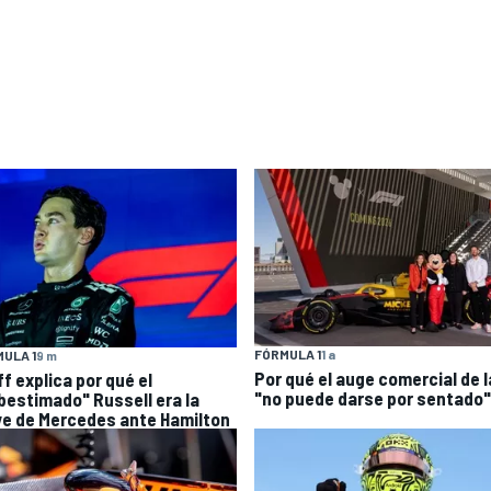
FÓRMULA 1
1 a
ULA 1
9 m
Por qué el auge comercial de l
f explica por qué el
"no puede darse por sentado"
bestimado" Russell era la
ve de Mercedes ante Hamilton