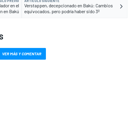
ULO PREVIO
ARTÍCULO SIGUIENTE
lador en el
Verstappen, decepcionado en Bakú: Cambios
on en Bakú
equivocados, pero podría haber sido 3º
S
VER MÁS Y COMENTAR