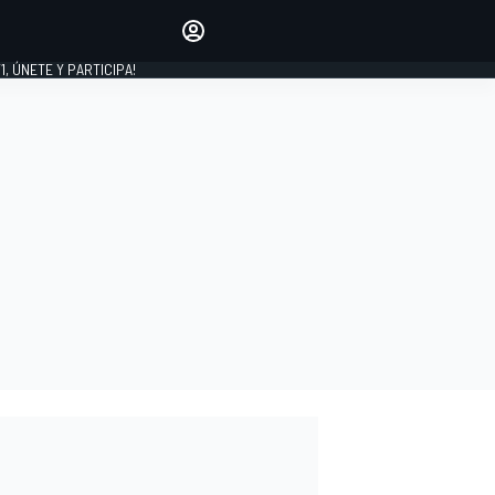
favoritos
Haz que se oiga tu voz
comentando artículos.
1, ÚNETE Y PARTICIPA!
INICIAR SESIÓN
EDICIÓN
LATINOAMÉRICA