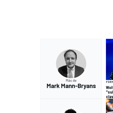
Más de
FÓRM
Mark Mann-Bryans
Wolf
"su
cla