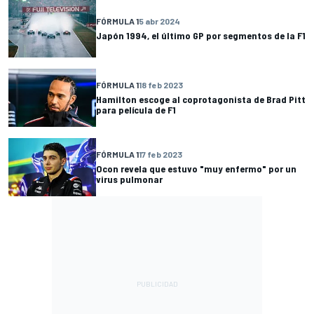
FÓRMULA 1
5 abr 2024
Japón 1994, el último GP por segmentos de la F1
FÓRMULA 1
18 feb 2023
Hamilton escoge al coprotagonista de Brad Pitt
para película de F1
FÓRMULA 1
17 feb 2023
Ocon revela que estuvo "muy enfermo" por un
virus pulmonar