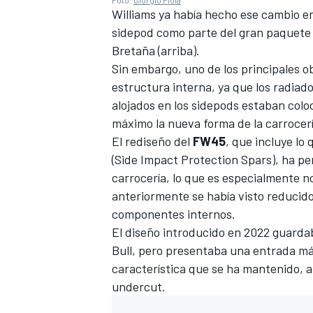
Williams ya había hecho ese cambio en
sidepod como parte del gran paquete 
Bretaña (arriba).
Sin embargo, uno de los principales o
estructura interna, ya que los radiad
alojados en los sidepods estaban colo
máximo la nueva forma de la carrocerí
El rediseño del
FW45
, que incluye lo
(Side Impact Protection Spars), ha per
carrocería, lo que es especialmente no
anteriormente se había visto reducido 
MÁS CATEGORÍAS
componentes internos.
El diseño introducido en 2022 guarda
Bull, pero presentaba una entrada más 
característica que se ha mantenido, 
undercut.