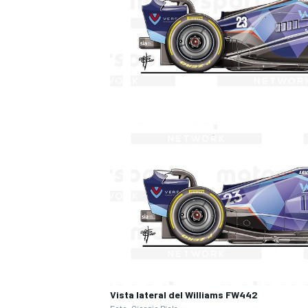
Vista lateral del Williams FW442
Foto:
Giorgio Piola