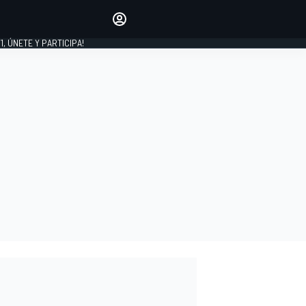
favoritos
Haz que se oiga tu voz
comentando artículos.
1, ÚNETE Y PARTICIPA!
INICIAR SESIÓN
EDICIÓN
LATINOAMÉRICA