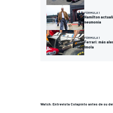
FÓRMULA 1
Hamilton actuali
neumonía
FÓRMULA 1
Ferrari: más ale
Imola
Watch: Entrevista Colapinto antes de su de