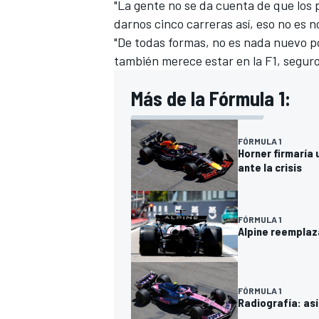
"La gente no se da cuenta de que los p
darnos cinco carreras así, eso no es n
"De todas formas, no es nada nuevo po
también merece estar en la F1, seguro,
Más de la Fórmula 1:
FÓRMULA 1
Horner firmaría
ante la crisis
MÁS CATEGORÍAS
FÓRMULA 1
Alpine reemplaza
FÓRMULA 1
Radiografía: así