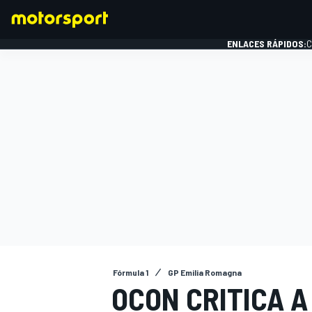
ENLACES RÁPIDOS:
C
FÓRMULA 1
Fórmula 1
GP Emilia Romagna
OCON CRITICA A