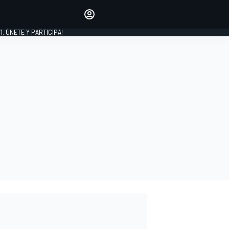
favoritos
Haz que se oiga tu voz
comentando artículos.
1, ÚNETE Y PARTICIPA!
INICIAR SESIÓN
EDICIÓN
LATINOAMÉRICA