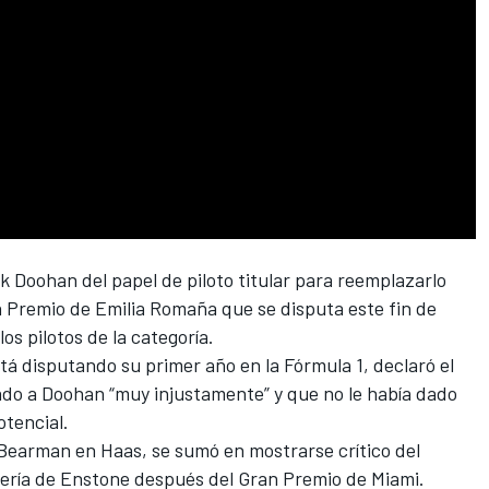
k Doohan
del papel de piloto titular para reemplazarlo
n Premio de Emilia Romaña que se disputa este fin de
os pilotos de la categoría.
stá disputando su primer año en la Fórmula 1, declaró el
ado a Doohan “muy injustamente” y que no le había dado
otencial.
Bearman en Haas, se sumó en mostrarse crítico del
dería de Enstone después del Gran Premio de Miami.