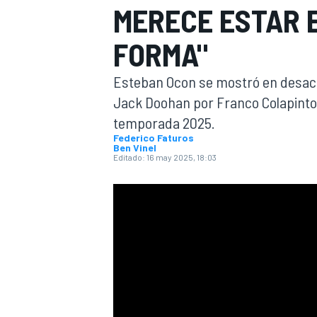
MERECE ESTAR E
INDYCAR
FORMA"
Esteban Ocon se mostró en desacu
Jack Doohan por Franco Colapinto
temporada 2025.
Federico Faturos
Ben Vinel
Editado:
16 may 2025, 18:03
MOTOGP