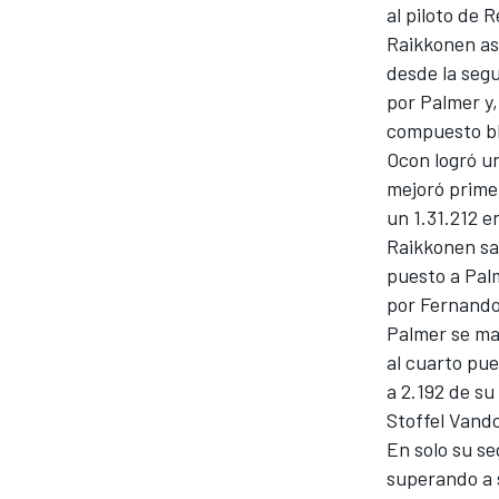
al piloto de 
INDYCAR
Raikkonen as
desde la seg
por Palmer y,
compuesto b
Ocon logró un
mejoró prime
un 1.31.212 e
Raikkonen sal
puesto a Pal
por Fernando
Palmer se man
al cuarto pue
MOTOGP
a 2.192 de s
Stoffel Vando
En solo su se
superando a 