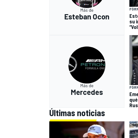
FÓRM
Más de
Esteban Ocon
Est
su 
“Vol
Más de
MÁS CATEGORÍAS
FÓRM
Mercedes
Eme
qué 
Russ
Últimas noticias