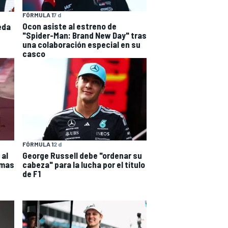
FÓRMULA 1
7 d
Ocon asiste al estreno de
eda
"Spider-Man: Brand New Day" tras
una colaboración especial en su
casco
FÓRMULA 1
2 d
 al
George Russell debe "ordenar su
imas
cabeza" para la lucha por el título
de F1