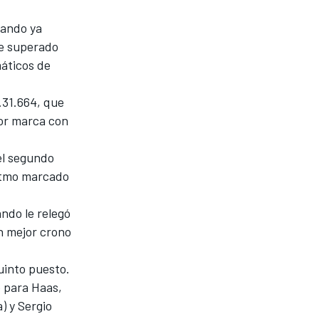
rando ya
ue superado
máticos de
.31.664, que
jor marca con
 el segundo
ritmo marcado
ndo le relegó
un mejor crono
uinto puesto.
o para Haas,
) y Sergio