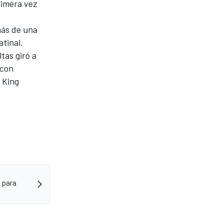
rimera vez
más de una
atinal.
tas giró a
 con
n King
a para