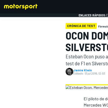
ENLACES RÁPIDOS:
C
CRÓNICA DE TEST
Fórmula
OCON DOM
FÓRMULA 1
SILVERST
Esteban Ocon puso al 
test de F1 en Silvers
Jamie Klein
Editado:
13 jul 2016, 12:03
El piloto de 
Mercedes W07,