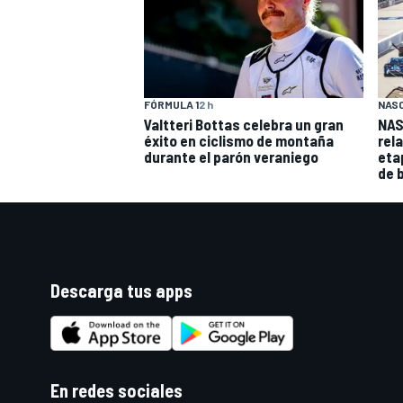
FÓRMULA 1
2 h
NAS
Valtteri Bottas celebra un gran
NAS
éxito en ciclismo de montaña
rel
durante el parón veraniego
eta
de 
Descarga tus apps
En redes sociales