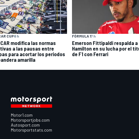
CAR CUP
6 h
FÓRMULA 1
7 h
CAR modifica las normas
Emerson Fittipaldi respalda a
ativas a las pausas entre
Hamilton en su lucha por el tít
pas para acortar los periodos
de F1 con Ferrari
bandera amarilla
Motor1.com
Motorsportjobs.com
Autosport.com
Motorsportstats.com