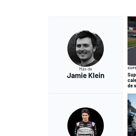
SUP
Más de
Jamie Klein
Sup
cal
de 