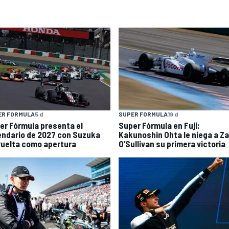
ER FORMULA
5 d
SUPER FORMULA
19 d
er Fórmula presenta el
Super Fórmula en Fuji:
endario de 2027 con Suzuka
Kakunoshin Ohta le niega a Z
vuelta como apertura
O’Sullivan su primera victoria