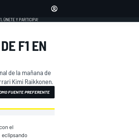
favoritos
Haz que se oiga tu voz
comentando artículos.
1, ÚNETE Y PARTICIPA!
INICIAR SESIÓN
EDICIÓN
DE F1 EN
LATINOAMÉRICA
inal de la mañana de
rrari Kimi Raikkonen.
OMO FUENTE PREFERENTE
con el
, eclipsando