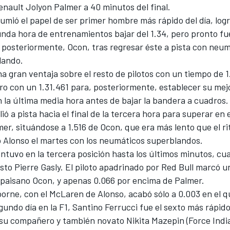
Renault Jolyon Palmer a 40 minutos del final.
umió el papel de ser primer hombre más rápido del día, log
unda hora de entrenamientos bajar del 1.34, pero pronto f
 posteriormente, Ocon, tras regresar éste a pista con neu
lando.
a gran ventaja sobre el resto de pilotos con un tiempo de 1
ro con un 1.31.461 para, posteriormente, establecer su me
n la última media hora antes de bajar la bandera a cuadros.
ió a pista hacia el final de la tercera hora para superar en
mer, situándose a 1.516 de Ocon, que era más lento que el 
 Alonso el martes con los neumáticos superblandos.
tuvo en la tercera posición hasta los últimos minutos, cua
sto Pierre Gasly. El piloto apadrinado por Red Bull marcó 
u paisano Ocon, y apenas 0.066 por encima de Palmer.
orne, con el McLaren de Alonso, acabó sólo a 0.003 en el q
gundo día en la F1, Santino Ferrucci fue el sexto más rápid
su compañero y también novato Nikita Mazepin (Force India