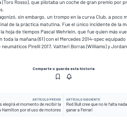
 (Toro Rosso), que pilotaba un coche de gran premio por p
s.
gonizó, sin embargo, un trompo en la curva Club, a poco 
final de la práctica matutina. Fue el único incidente de la m
la hoja de tiempos Pascal Wehrlein, que fue quien más vuel
en toda la mañana (61) con el Mercedes 2014-spec equipado
 neumáticos Pirelli 2017, Valtteri Borras (Williams) y Jorda
Comparte o guarda esta historia
ARTÍCULO PREVIO
ARTÍCULO SIGUIENTE
 elegirá el momento de recibir la
Red Bull cree que no le falta nad
a Hamilton por el uso de motores
ganar a Ferrari