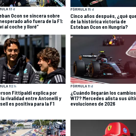
ULA 1
3 d
FÓRMULA 1
5 d
eban Ocon se sincera sobre
Cinco años después, ¿qué qu
inesperado año fuera de la F1:
de la histórica victoria de
ví al coche y lloré”
Esteban Ocon en Hungría?
ULA 1
12 h
FÓRMULA 1
1 d
rson Fittipaldi explica por
¿Cuándo llegarán los cambios
la rivalidad entre Antonelli y
W17? Mercedes alista sus últ
ell es positiva para la F1
evoluciones de 2026