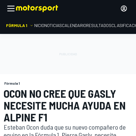
FÓRMULA 1
INICIO
NOTICIAS
CALENDARIO
RESULTADOS
CLASIFICAC
Fórmula 1
OCON NO CREE QUE GASLY
NECESITE MUCHA AYUDA EN
ALPINE F1
Esteban Ocon duda que su nuevo compañero de
equipo en la Fórmula 1, Pierre Gasly, necesite