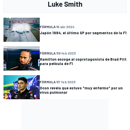
Luke Smith
FÓRMULA 1
5 abr 2024
Japón 1994, el último GP por segmentos de la F1
FÓRMULA 1
18 feb 2023
Hamilton escoge al coprotagonista de Brad Pitt
para película de F1
FÓRMULA 1
17 feb 2023
Ocon revela que estuvo "muy enfermo" por un
virus pulmonar